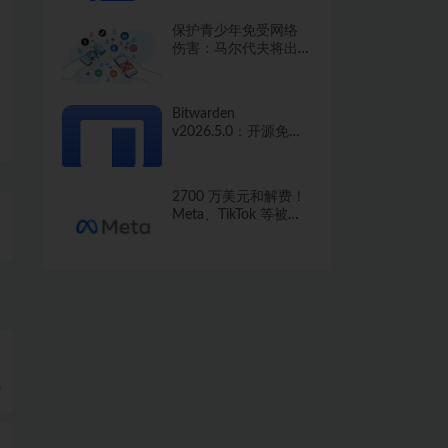
保护青少年免受网络
伤害：马尔代夫将出
台社交媒体禁令
Bitwarden
v2026.5.0：开源免费
的密码管家，保护你
的数字生活
2700 万美元和解费！
Meta、TikTok 等被指
像卖香烟一样向未成
年人推广成瘾产品
费