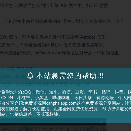
ory 允许不用打印两次而打印到纸上和 PDF 文件中。打印不需要
建一个包含多个内容的单独的 PDF 文件，增加了交换的方便。这个
00% 缩放，不需要先保存文件也不需要用 Acrobat 打开。
被正确显示，即使接受者的计算机中没有安装相应的字体。
不必要的部分。pdffactory pro绿色版这对于从一个长的报告、
-mail 客户端发送 。
本站急需您的帮助!!!
过的完整内容，所以你可以重新得到以前打印完成得 PDF 文件。
的链接，单击你的鼠标来打开网页和 Email 地址。
常希望您能在:QQ、微信、知乎、微博、豆瓣、简书、贴吧、抖音、
印机安装，请查看服务器版。
、CSDN、小红书、小黑盒、哔哩哔哩、今日头条、资源论坛、个人
台分享介绍:免费资源网canghaiapp.com这个免费资源分享网站，让
朋友们知道了解并长期使用。汇集全网免费优质资源，帮助您快速发
网站。告别信息差，不花冤枉钱。