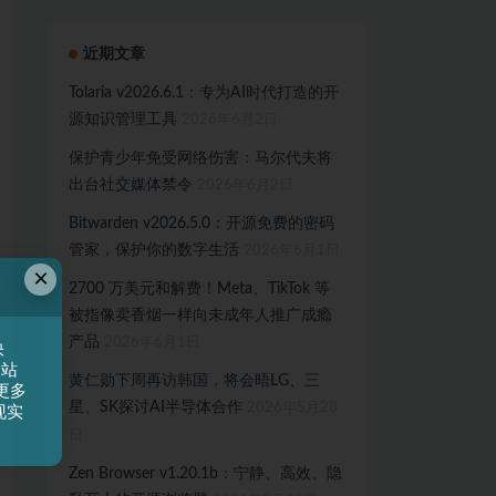
近期文章
Tolaria v2026.6.1：专为AI时代打造的开
源知识管理工具
2026年6月2日
保护青少年免受网络伤害：马尔代夫将
出台社交媒体禁令
2026年6月2日
Bitwarden v2026.5.0：开源免费的密码
管家，保护你的数字生活
2026年6月1日
×
2700 万美元和解费！Meta、TikTok 等
被指像卖香烟一样向未成年人推广成瘾
产品
2026年6月1日
快
网站
黄仁勋下周再访韩国，将会晤LG、三
更多
星、SK探讨AI半导体合作
2026年5月28
现实
日
Zen Browser v1.20.1b：宁静、高效、隐