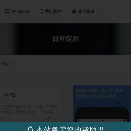
Windows
手机软件
其他资源
日常应用
布日期
—ipa包
气是基于气象雷达图，利用人工智能
水预报的全球先驱者。「分钟级...
12.9K
免费
本站急需您的帮助!!!