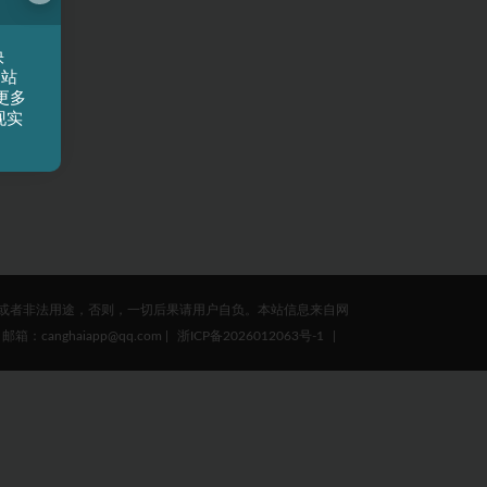
快
网站
更多
现实
或者非法用途，否则，一切后果请用户自负。本站信息来自网
ghaiapp@qq.com
|
浙ICP备2026012063号-1
|