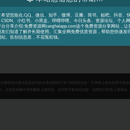
增强版——今天你学习了吗？
常希望您能在:QQ、微信、知乎、微博、豆瓣、简书、贴吧、抖音、
、CSDN、小红书、小黑盒、哔哩哔哩、今日头条、资源论坛、个人
台分享介绍:免费资源网canghaiapp.com这个免费资源分享网站，让
认为比很多英语翻译软件好用，它有
朋友们知道了解并长期使用。汇集全网免费优质资源，帮助您快速发
 功能，当你在复制了某...
网站。告别信息差，不花冤枉钱。
11.0K
免费
、注册机和注册信息及软件的文章仅限用于学习和研究目的；不得将上述内容用于商业
从您的电脑中彻底删除上述内容。访问和下载本站内容，说明您已同意上述条款。邮箱：can