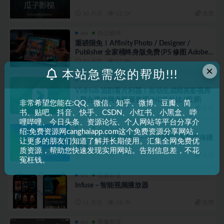
10 月前
12.1K
免费
ios
办公软件
重磅限免！Affinity Photo / Designer /
Publisher 全家桶终身版免费 (PS 修图 Adobe
10 月前
12.9K
平替)
×
本站急需您的帮助!!!
Android
ios
VidHub 追剧看片利器！自动生成精美影视库
/ 聚合播放网盘视频资源 (HDR 杜比/投屏)
非常希望您能在:QQ、微信、知乎、微博、豆瓣、简
11 月前
21.1K
免费
书、贴吧、抖音、快手、CSDN、小红书、小黑盒、哔
哩哔哩、今日头条、资源论坛、个人网站等平台分享介
ios
图像影音
绍:免费资源网canghaiapp.com这个免费资源分享网站，
Vidhub 云盘播放器——一个功能完备的媒体播
让更多的朋友们知道了解并长期使用。汇集全网免费优
放器
质资源，帮助您快速发现实用网站。告别信息差，不花
11 月前
15.3K
免费
冤枉钱。
ios
图像影音
Infuse – 智能视频播放器
11 月前
18.7K
免费
ios
图像影音