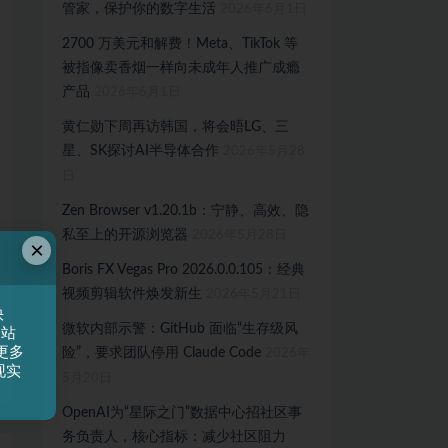
管家，保护你的数字生活
2026年6月1日
2700 万美元和解费！Meta、TikTok 等
被指像卖香烟一样向未成年人推广成瘾
产品
2026年6月1日
黄仁勋下周再访韩国，将会晤LG、三
星、SK探讨AI半导体合作
2026年5月28
日
Zen Browser v1.20.1b：宁静、高效、隐
私至上的开源浏览器
2026年5月28日
×
Boris FX Vegas Pro 2026.0.0.105：经典
视频剪辑软件焕发新生
2026年5月21日
快
微软内部示警：GitHub 面临“生存级风
网站
更多
险”，要求团队停用 Claude Code
2026年
现实
5月20日
OpenAI为“星际之门”数据中心招社区事
务负责人，核心指标：减少社区阻力