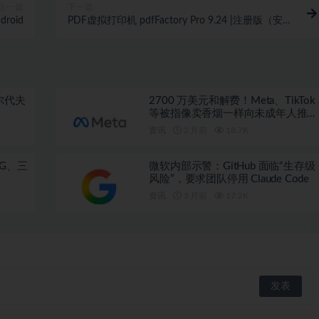
上一篇
下一篇
droid
PDF虚拟打印机 pdfFactory Pro 9.24 |注册版（安装
版 + 单文件版）
尔代夫
2700 万美元和解费！Meta、TikTok
等被指像卖香烟一样向未成年人推广
成瘾产品
资讯
2 月前
18.7K
G、三
微软内部示警：GitHub 面临“生存级
风险”，要求团队停用 Claude Code
资讯
3 月前
17.2K