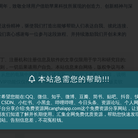
0 周年，致敬全球用户借助苹果科技所展现的创造力、创新精神与深
正是这份精神，驱使我们打造出能够帮助人们表达自我、彼此连接、
，我们衷心感谢每一位参与这段旅程、并持续激励我们开创未来的
丁、注册机和注册信息及软件的文章仅限用于学习和研究目的;
则，一切后果请用户自负。本站信息来自网络，版权争议与本
，从您的电脑中彻底删除上述内容。访问和下载本站内容，说明
本站急需您的帮助!!!
VIP功能仅仅作为用户喜欢本站捐赠打赏功能，本站不贩卖软
常希望您能在:QQ、微信、知乎、微博、豆瓣、简书、贴吧、抖音、
、CSDN、小红书、小黑盒、哔哩哔哩、今日头条、资源论坛、个人
台分享介绍:免费资源网canghaiapp.com这个免费资源分享网站，让
打赏
收藏
海报
链接
朋友们知道了解并长期使用。汇集全网免费优质资源，帮助您快速发
网站。告别信息差，不花冤枉钱。