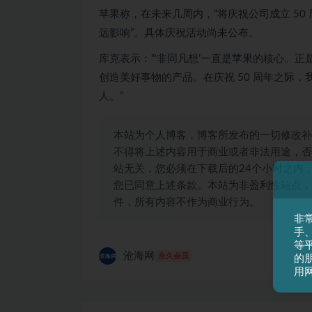
苹果称，在未来几周内，“将庆祝公司成立 5
远影响”。具体庆祝活动尚未公布。
库克表示：“‘非同凡想’一直是苹果的核心。
创造美好事物的产品。在庆祝 50 周年之际
人。”
本站为个人博客，博客所发布的一切修改补
不得将上述内容用于商业或者非法用途，否
站无关，您必须在下载后的24个小时之内
您已同意上述条款。本站为非盈利性站点，
件，所有内容不作为商业行为。
非
手
等平
沧海网
永久会员
的
用