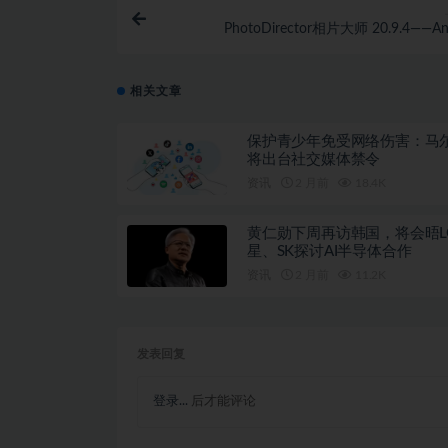
PhotoDirector相片大师 20.9.4——An
相关文章
保护青少年免受网络伤害：马
将出台社交媒体禁令
资讯
2 月前
18.4K
黄仁勋下周再访韩国，将会晤L
星、SK探讨AI半导体合作
资讯
2 月前
11.2K
发表回复
登录...
后才能评论