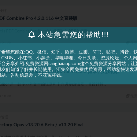
公软件
 Combine Pro 4.2.0.116 中文直装版
ils PDF Combine Pro 是一款专业高效的PDF文档批...
本站急需您的帮助!!!
21.2K
免
常希望您能在:QQ、微信、知乎、微博、豆瓣、简书、贴吧、抖音、
、CSDN、小红书、小黑盒、哔哩哔哩、今日头条、资源论坛、个人
台分享介绍:免费资源网canghaiapp.com这个免费资源分享网站，让
件管理
朋友们知道了解并长期使用。汇集全网免费优质资源，帮助您快速发
辑器 SweetScape 010 Editor v16.0.3 简体中文汉化版
网站。告别信息差，不花冤枉钱。
010 Editor 是一款专业的文本编辑器和十六进制编辑器，其设计旨...
18.3K
免
件管理
ry Opus v13.20.6 Beta / v13.20 Final