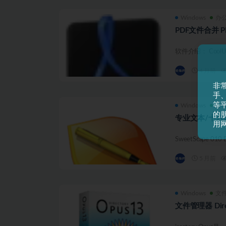
Windows
办
PDF文件合并 PDF
软件介绍： CoolUt
4 月前
非
手
等平
Windows
文
的
专业文本/十六进制编
用
SweetScape 
5 月前
Windows
文
文件管理器 Directo