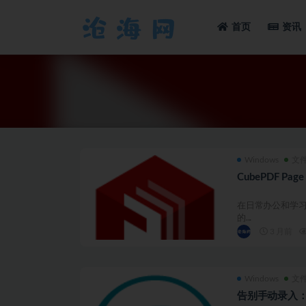
首页
资讯
全部
Windows
文
CubePDF P
在日常办公和学习
的...
3 月前
Windows
文
告别手动录入：Rea