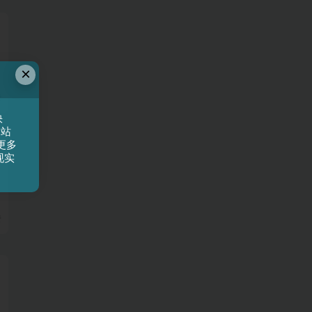
×
费
快
网站
更多
现实
费