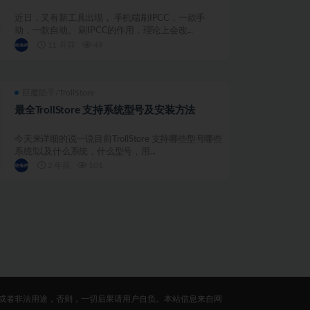
近日，又有新工具出现， 手机端刷IPCC，一款手
动，一款自动。 刷IPCC的作用，理论上会改...
11 月前
49
巨魔助手/TrollStore
最全TrollStore 支持系统型号及安装方法
今天来详细的说一说目前TrollStore 支持哪些型号哪些
系统!以及什么系统，什么型号，用...
2 年前
101
或者非法用途，否则，一切后果请用户自负。本站信息来自网