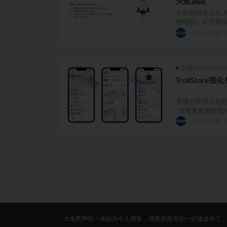
失败原因
大家都知道自从大胡子
使用后，对于我等小
11 月前
巨魔助手/TrollSt
TrollStore
直接分享强化包吧
作者更新最终版本
12 月前
©免责声明：本站为个人博客，博客所发布的一切修改补丁