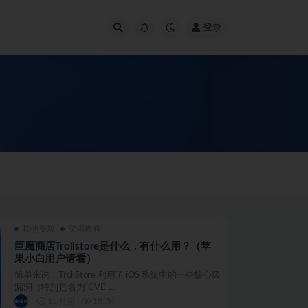
登录
其他资源
实用教程
巨魔商店Trollstore是什么，有什么用？（苹
果小白用户请看）
简单来说，TrollStore 利用了 iOS 系统中的一些核心级
漏洞（特别是名为“CVE-...
11 月前
18.7K