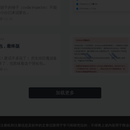
的锤子（cydia impactor）不能
白们来说要在...
12.3K
ore
强化包，最终版
！废话不多说了！ 所支持巨魔设备
了，也意味着这个强化包...
61
加载更多
、注册机和注册信息及软件的文章仅限用于学习和研究目的；不得将上述内容用于商业