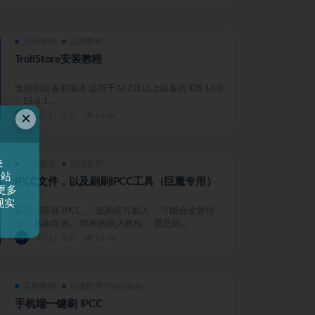
其他资源
实用教程
TrollStore安装教程
支持的设备和版本 适用于A12及以上设备的 iOS 14.0
– 15.6.1 ...
×
11 月前
16.8K
快
其他资源
实用教程
网站
IPCC文件，以及刷刷IPCC工具（巨魔专用）
更多
现实
最新运营商 IPCC_，低系统可刷入， 可能会改善信
号，具体自测。 简单的刷入教程： 爱思助...
11 月前
18.3K
实用教程
巨魔助手/TrollStore
手机端一键刷 IPCC