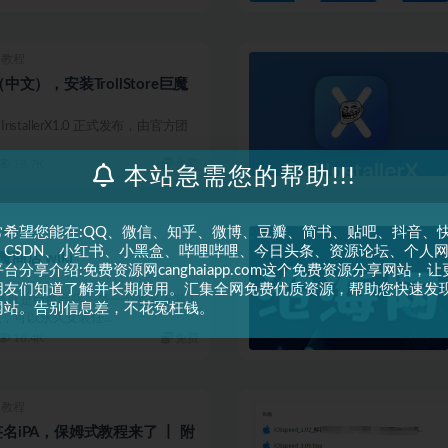
用教程
lerX（中文），安装TrollStore巨魔
 TrollInstallerX1.0 正式发布，由官方团
18.7K
免费
本站急需您的帮助!!!
常希望您能在:QQ、微信、知乎、微博、豆瓣、简书、贴吧、抖音、
用教程
、CSDN、小红书、小黑盒、哔哩哔哩、今日头条、资源论坛、个人
 巨魔商店 wiki
台分享介绍:免费资源网canghaiapp.com这个免费资源分享网站，让
朋友们知道了解并长期使用。汇集全网免费优质资源，帮助您快速发
 直接翻译就是巨魔商店，是一个签名安装工
网站。告别信息差，不花冤枉钱。
可以永久安装任...
18.4K
免费
用教程
统签名iPA，保姆式教程来了 丨 附