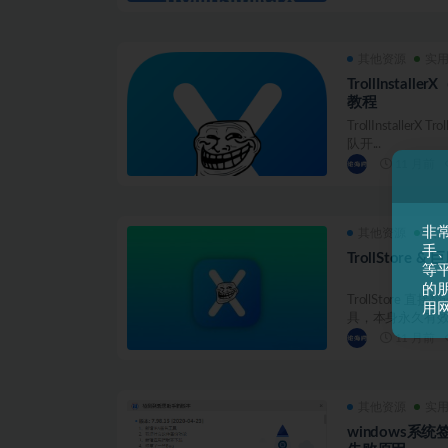
其他资源
实
TrollInstal
教程
TrollInstallerX
队开...
11 月前
非
其他资源
实
手
TrollStore &
等平
的
TrollStore
用
具，本身永久有效，
11 月前
其他资源
实
windows系