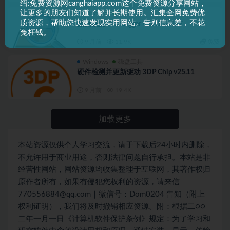
绍:免费资源网canghaiapp.com这个免费资源分享网站，
让更多的朋友们知道了解并长期使用。汇集全网免费优
Windows
磁盘工具
质资源，帮助您快速发现实用网站。告别信息差，不花
数据恢复 DiskDigger v2.0.13.4127
冤枉钱。
9 月前
11.9K
免费
Windows
磁盘工具
硬件检测并更新驱动 3DP Chip v25.11
9 月前
19.4K
加载更多
本站资源仅供个人学习交流，请于下载后24小时内删除，
不允许用于商业用途，否则法律问题自行承担。本站是非
经营性网站，网站资源均收集整理于互联网，其著作权归
原作者所有，如果有侵犯您权利的资源，请来信
770556884@qq.com｜微信号：Dom0204 告知（附上
权利证明），我们将及时撤销相应资源。附：根据二○○
二年一月一日《计算机软件保护条例》规定：为了学习和