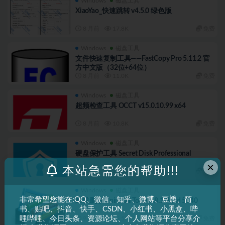
Windows
磁盘工具
XiaoYao_快速跳转 v4.5.0 绿色版
8 月前
17.8K
免费
Windows
磁盘工具
文件快速复制工具——FastCopy Pro 5.11.2 官
方中文版（32位+64位）
8 月前
11.0K
免费
Windows
磁盘工具
超频检查工具 OCCT v15.0.10.99 x64
8 月前
10.8K
免费
Windows
磁盘工具
硬盘保护工具 Secret Disk Professional
×
本站急需您的帮助!!!
8 月前
12.3K
免费
Windows
磁盘工具
非常希望您能在:QQ、微信、知乎、微博、豆瓣、简
卸载删除 Uninstall Tool v3.8.1 Build 5740
书、贴吧、抖音、快手、CSDN、小红书、小黑盒、哔
哩哔哩、今日头条、资源论坛、个人网站等平台分享介
9 月前
16.5K
免费