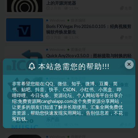
上的开源浏览器
2 月前
12.9K
免费
Windows
媒体编辑
Boris FX Vegas Pro 2026.0.0.105：经典视频剪
辑软件焕发新生
3 月前
13.7K
免费
Windows
图像处理
Quick Any2Ico v3.5.0.0：图标提取与转换的轻
巧利器
×
本站急需您的帮助!!!
3 月前
14.5K
免费
Windows
图像处理
非常希望您能在:QQ、微信、知乎、微博、豆瓣、简
IrfanView 4.75：一款极致轻量的全能图像查
书、贴吧、抖音、快手、CSDN、小红书、小黑盒、哔
看器
哩哔哩、今日头条、资源论坛、个人网站等平台分享介
3 月前
21.3K
免费
绍:免费资源网canghaiapp.com这个免费资源分享网站，
让更多的朋友们知道了解并长期使用。汇集全网免费优
Windows
软件下载
质资源，帮助您快速发现实用网站。告别信息差，不花
ECHO：不止是播放器——一款完整的桌面音
冤枉钱。
乐产品
3 月前
15.9K
免费
Windows
视频处理