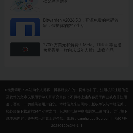
社交媒体禁令
Bitwarden v2026.5.0：开源免费的密码管
家，保护你的数字生活
2700 万美元和解费！Meta、TikTok 等被指
像卖香烟一样向未成年人推广成瘾产品
©免责声明：本站为个人博客，博客所发布的一切修改补丁、注册机和注册信息
及软件的文章仅限用于学习和研究目的；不得将上述内容用于商业或者非法用
途，否则，一切后果请用户自负。本站信息来自网络，版权争议与本站无关，
您必须在下载后的24个小时之内，从您的电脑中彻底删除上述内容。访问和下
载本站内容，说明您已同意上述条款。邮箱：canghaiapp@qq.com
|
浙ICP备
2026012063号-1
|