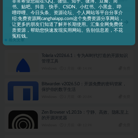
非常希望您能在:QQ、微信、知乎、微博、豆瓣、简
看“暴力游戏”有关内容
书、贴吧、抖音、快手、CSDN、小红书、小黑盒、哔
哩哔哩、今日头条、资源论坛、个人网站等平台分享介
绍:免费资源网canghaiapp.com这个免费资源分享网站，
下一篇
让更多的朋友们知道了解并长期使用。汇集全网免费优
MPC-BE v1.8.8 超经典强大播放器
质资源，帮助您快速发现实用网站。告别信息差，不花
冤枉钱。
相关文章
Tolaria v2026.6.1：专为AI时代打造的开源知识
管理工具
Windows
2 月前
14.9K
免费
Bitwarden v2026.5.0：开源免费的密码管家，
保护你的数字生活
Windows
2 月前
20.8K
免费
Zen Browser v1.20.1b：宁静、高效、隐私至上
的开源浏览器
Windows
2 月前
12.9K
免费