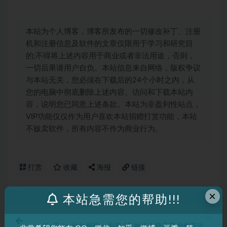
本站为个人博客，博客所发布的一切修改补丁、注册
机和注册信息及软件的文章仅限用于学习和研究目
的;不得将上述内容用于商业或者非法用途，否则，
一切后果请用户自负。本站信息来自网络，版权争议
与本站无关，您必须在下载后的24个小时之内，从
您的电脑中彻底删除上述内容。访问和下载本站内
容，说明您已同意上述条款。本站为非盈利性站点，
VIP功能仅仅作为用户喜欢本站捐赠打赏功能，本站
不贩卖软件，所有内容不作为商业行为。
打赏
收藏
海报
链接
×
本站急需您的帮助!!!
上一篇
YouTube 出台新规：未满 18 岁或未登录用户将无法观