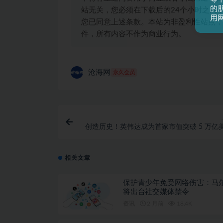
的
站无关，您必须在下载后的24个小时之内
用
您已同意上述条款。本站为非盈利性站点，
件，所有内容不作为商业行为。
沧海网
永久会员
创造历史！英伟达成为首家市值突破 5 万亿
上
相关文章
保护青少年免受网络伤害：马
将出台社交媒体禁令
资讯
2 月前
18.4K