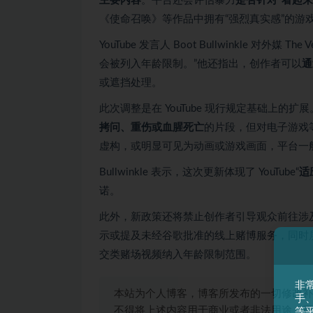
主要内容
。平台还会评估暴力
是否针对“看起来
《使命召唤》等作品中拥有“强烈真实感”的游
YouTube 发言人 Boot Bullwinkle 对外媒 T
会被列入年龄限制。”他还指出，创作者可以
通
或遮挡处理。
此次调整是在 YouTube 现行规定基础上的
拷问、重伤或血腥死亡
的片段，但对电子游戏
虚构，或明显可见为动画或游戏画面，平台一
Bullwinkle 表示，这次更新体现了 YouTube“
适
诺。
此外，新政策还将禁止创作者引导观众前往涉及数
示或提及未经谷歌批准的线上赌博服务，同时屏
交类赌场视频纳入年龄限制范围。
非
本站为个人博客，博客所发布的一切修改补
手
不得将上述内容用于商业或者非法用途，否
等平