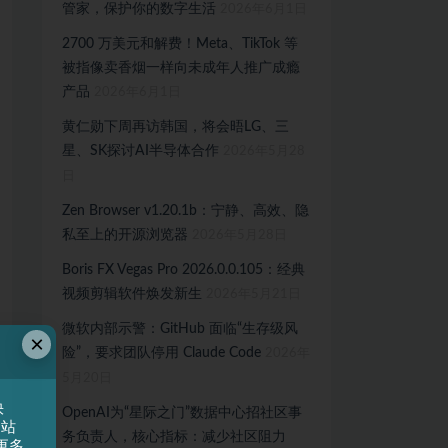
管家，保护你的数字生活
2026年6月1日
2700 万美元和解费！Meta、TikTok 等
被指像卖香烟一样向未成年人推广成瘾
产品
2026年6月1日
黄仁勋下周再访韩国，将会晤LG、三
星、SK探讨AI半导体合作
2026年5月28
日
Zen Browser v1.20.1b：宁静、高效、隐
私至上的开源浏览器
2026年5月28日
Boris FX Vegas Pro 2026.0.0.105：经典
视频剪辑软件焕发新生
2026年5月21日
微软内部示警：GitHub 面临“生存级风
×
险”，要求团队停用 Claude Code
2026年
5月20日
快
OpenAI为“星际之门”数据中心招社区事
网站
务负责人，核心指标：减少社区阻力
更多