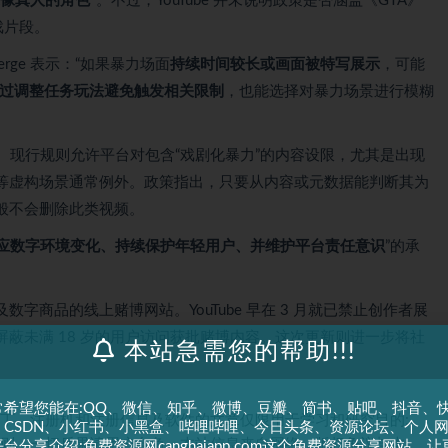
像真人的角色”
。不过，YouTube 并未说明政策是否涵盖《GTA》
戏片段。
he Verge 表示：“如果暴力场面
持续时间较长或画面被特写展示
，可能
过调整任务玩法避免触发相关限制
，也能选择对暴力场景进行模糊
扩展。现行规则允许平台对包含“戏剧化暴力”的内容设限，尤其是出现
等虚构场景通常例外。政策指出，只要从内容或元数据能判断其为
般不会删除此类视频。
应数字环境变化、持续保护年轻用户、并维护平台责任意识
”的承
字商品的线上赌博网站。YouTube 早在 3 月就已禁止创作者展
蔽未满 18 岁的用户访问获批赌博内容。这次更新则进一步将社
本站急需您的帮助!!!
常希望您能在:QQ、微信、知乎、微博、豆瓣、简书、贴吧、抖音、
丁、注册机和注册信息及软件的文章仅限用于学习和研究目的;
、CSDN、小红书、小黑盒、哔哩哔哩、今日头条、资源论坛、个人
则，一切后果请用户自负。本站信息来自网络，版权争议与本
台分享介绍:免费资源网canghaiapp.com这个免费资源分享网站，让