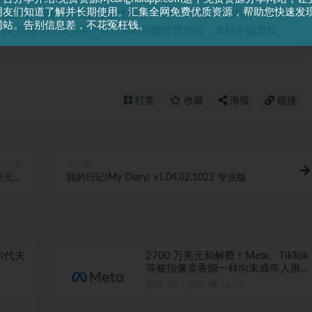
朋友们知道了解并长期使用。汇集全网免费优质资源，帮助您快速发
，从您的电脑中彻底删除上述内容。访问和下载本站内容，说明
网站。告别信息差，不花冤枉钱。
VIP功能仅仅作为用户喜欢本站捐赠打赏功能，本站不贩卖软
打赏
收藏
海报
链接
上一篇
下一篇
美元的
我的日记(My Diary) v1.04.02.1022 专业版
市公司
尔代夫
2700 万美元和解费！Meta、TikTok
等被指像卖香烟一样向未成年人推广
成瘾产品
资讯
2 月前
18.7K