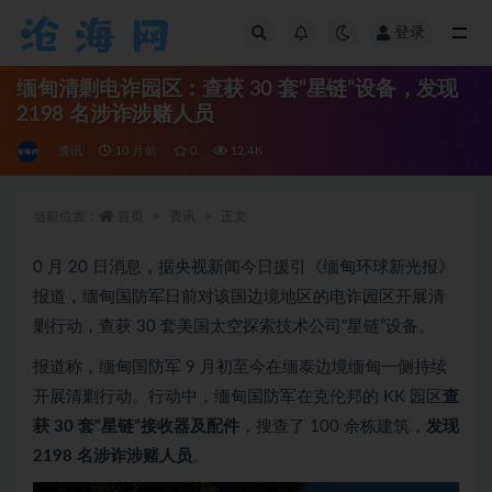
登录
全部
缅甸清剿电诈园区：查获 30 套“星链”设备，发现
2198 名涉诈涉赌人员
资讯
10 月前
0
12.4K
当前位置：
首页
资讯
正文
0 月 20 日消息，据央视新闻今日援引《缅甸环球新光报》
报道，缅甸国防军日前对该国边境地区的电诈园区开展清
剿行动，查获 30 套美国太空探索技术公司“星链”设备。
报道称，缅甸国防军 9 月初至今在缅泰边境缅甸一侧持续
开展清剿行动。行动中，缅甸国防军在克伦邦的 KK 园区
查
获 30 套“星链”接收器及配件
，搜查了 100 余栋建筑，
发现
2198 名涉诈涉赌人员
。