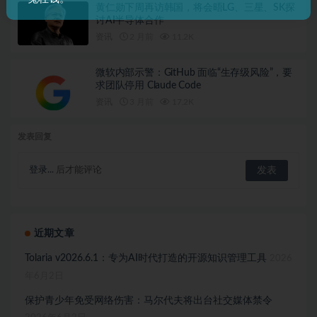
黄仁勋下周再访韩国，将会晤LG、三星、SK探
讨AI半导体合作
资讯
2 月前
11.2K
微软内部示警：GitHub 面临“生存级风险”，要
求团队停用 Claude Code
资讯
3 月前
17.2K
发表回复
登录...
后才能评论
近期文章
Tolaria v2026.6.1：专为AI时代打造的开源知识管理工具
2026
年6月2日
保护青少年免受网络伤害：马尔代夫将出台社交媒体禁令