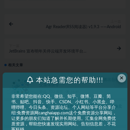
上一篇
Agr Reader(RSS阅读器) v1.9.3 ——Android
下一篇
JetBrains 宣布明年关停云端开发环境平台
CodeCanvas，将力押 AI Agent 新产品
相关文章
×
本站急需您的帮助!!!
保护青少年免受网络伤害：马尔代夫将出台社
交媒体禁令
资讯
2 月前
18.4K
非常希望您能在:QQ、微信、知乎、微博、豆瓣、简
书、贴吧、抖音、快手、CSDN、小红书、小黑盒、哔
2700 万美元和解费！Meta、TikTok 等被指像卖
哩哔哩、今日头条、资源论坛、个人网站等平台分享介
香烟一样向未成年人推广成瘾产品
绍:免费资源网canghaiapp.com这个免费资源分享网站，
让更多的朋友们知道了解并长期使用。汇集全网免费优
资讯
2 月前
18.7K
质资源，帮助您快速发现实用网站。告别信息差，不花
冤枉钱。