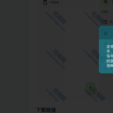
非
手
等平
的
用
下载链接