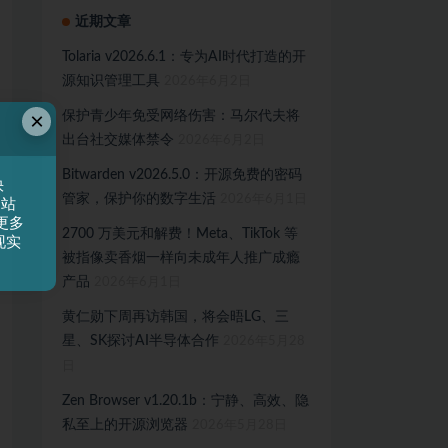
近期文章
Tolaria v2026.6.1：专为AI时代打造的开
源知识管理工具
2026年6月2日
×
保护青少年免受网络伤害：马尔代夫将
出台社交媒体禁令
2026年6月2日
Bitwarden v2026.5.0：开源免费的密码
快
管家，保护你的数字生活
2026年6月1日
网站
更多
2700 万美元和解费！Meta、TikTok 等
现实
被指像卖香烟一样向未成年人推广成瘾
产品
2026年6月1日
黄仁勋下周再访韩国，将会晤LG、三
星、SK探讨AI半导体合作
2026年5月28
日
Zen Browser v1.20.1b：宁静、高效、隐
私至上的开源浏览器
2026年5月28日