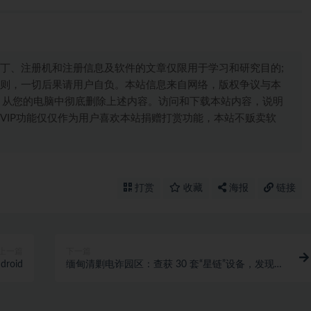
丁、注册机和注册信息及软件的文章仅限用于学习和研究目的;
则，一切后果请用户自负。本站信息来自网络，版权争议与本
，从您的电脑中彻底删除上述内容。访问和下载本站内容，说明
VIP功能仅仅作为用户喜欢本站捐赠打赏功能，本站不贩卖软
打赏
收藏
海报
链接
上一篇
下一篇
droid
缅甸清剿电诈园区：查获 30 套“星链”设备，发现
2198 名涉诈涉赌人员