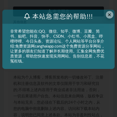
夸克网盘
×
本站急需您的帮助!!!
其他信息
非常希望您能在:QQ、微信、知乎、微博、豆瓣、简
有效期
购买后 1 天内有效
书、贴吧、抖音、快手、CSDN、小红书、小黑盒、哔
哩哔哩、今日头条、资源论坛、个人网站等平台分享介
累计销量
18
绍:免费资源网canghaiapp.com这个免费资源分享网站，
让更多的朋友们知道了解并长期使用。汇集全网免费优
下载遇到问题？可联系客服或留言反馈
质资源，帮助您快速发现实用网站。告别信息差，不花
冤枉钱。
本站为个人博客，博客所发布的一切修改补丁、注册
机和注册信息及软件的文章仅限用于学习和研究目
的;不得将上述内容用于商业或者非法用途，否则，
一切后果请用户自负。本站信息来自网络，版权争议
与本站无关，您必须在下载后的24个小时之内，从
您的电脑中彻底删除上述内容。访问和下载本站内
容，说明您已同意上述条款。本站为非盈利性站点，