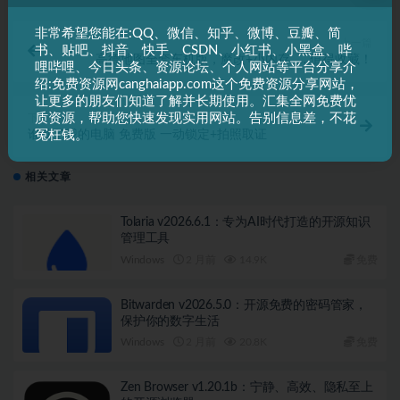
非常希望您能在:QQ、微信、知乎、微博、豆瓣、简
上一篇
书、贴吧、抖音、快手、CSDN、小红书、小黑盒、哔
高德地图全套车机版，魔改+小内存……值得收藏！
哩哔哩、今日头条、资源论坛、个人网站等平台分享介
绍:免费资源网canghaiapp.com这个免费资源分享网站，
让更多的朋友们知道了解并长期使用。汇集全网免费优
质资源，帮助您快速发现实用网站。告别信息差，不花
下一篇
冤枉钱。
谁动了我的电脑 免费版 一动锁定+拍照取证
相关文章
Tolaria v2026.6.1：专为AI时代打造的开源知识
管理工具
Windows
2 月前
14.9K
免费
Bitwarden v2026.5.0：开源免费的密码管家，
保护你的数字生活
Windows
2 月前
20.8K
免费
Zen Browser v1.20.1b：宁静、高效、隐私至上