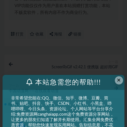
VIP功能仅仅作为用户喜欢本站捐赠打赏功能，本站
不贩卖软件，所有内容不作为商业行为。
打赏
收藏
海报
链接
上一篇
ScreenToGif v2.42.1 便携版 超好用GIF
×
本站急需您的帮助!!!
下一篇
中国动漫网——在线观看动漫
非常希望您能在:QQ、微信、知乎、微博、豆瓣、简
书、贴吧、抖音、快手、CSDN、小红书、小黑盒、哔
相关文章
哩哔哩、今日头条、资源论坛、个人网站等平台分享介
绍:免费资源网canghaiapp.com这个免费资源分享网站，
Tolaria v2026.6.1：专为AI时代打造的开源知识
让更多的朋友们知道了解并长期使用。汇集全网免费优
管理工具
质资源，帮助您快速发现实用网站。告别信息差，不花