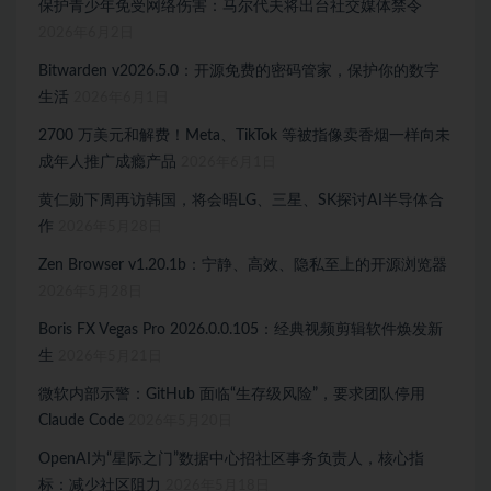
保护青少年免受网络伤害：马尔代夫将出台社交媒体禁令
2026年6月2日
Bitwarden v2026.5.0：开源免费的密码管家，保护你的数字
生活
2026年6月1日
2700 万美元和解费！Meta、TikTok 等被指像卖香烟一样向未
成年人推广成瘾产品
2026年6月1日
黄仁勋下周再访韩国，将会晤LG、三星、SK探讨AI半导体合
作
2026年5月28日
Zen Browser v1.20.1b：宁静、高效、隐私至上的开源浏览器
2026年5月28日
Boris FX Vegas Pro 2026.0.0.105：经典视频剪辑软件焕发新
生
2026年5月21日
微软内部示警：GitHub 面临“生存级风险”，要求团队停用
Claude Code
2026年5月20日
OpenAI为“星际之门”数据中心招社区事务负责人，核心指
标：减少社区阻力
2026年5月18日