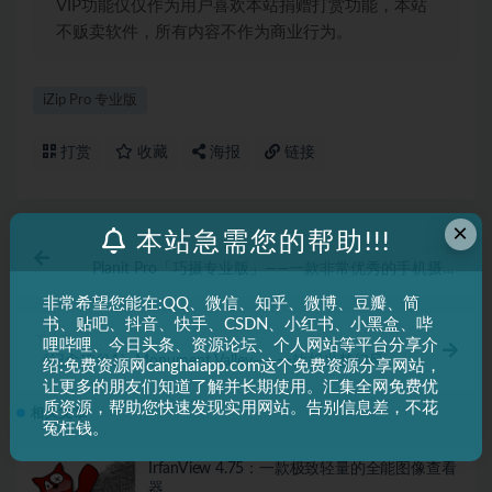
VIP功能仅仅作为用户喜欢本站捐赠打赏功能，本站
不贩卖软件，所有内容不作为商业行为。
iZip Pro 专业版
打赏
收藏
海报
链接
×
本站急需您的帮助!!!
上一篇
Planit Pro「巧摄专业版」——一款非常优秀的手机摄影
软件！
非常希望您能在:QQ、微信、知乎、微博、豆瓣、简
书、贴吧、抖音、快手、CSDN、小红书、小黑盒、哔
下一篇
哩哔哩、今日头条、资源论坛、个人网站等平台分享介
《纪念碑谷1》Monument Valley——一款相当梦幻风格
绍:免费资源网canghaiapp.com这个免费资源分享网站，
的闯关解谜游戏
让更多的朋友们知道了解并长期使用。汇集全网免费优
质资源，帮助您快速发现实用网站。告别信息差，不花
相关文章
冤枉钱。
IrfanView 4.75：一款极致轻量的全能图像查看
器