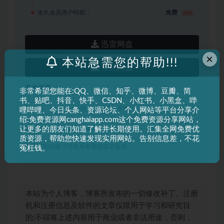
永久会员用户特权：
免费
推荐
迅雷网盘
×
本站急需您的帮助!!!
夸克网盘
其他信息
非常希望您能在:QQ、微信、知乎、微博、豆瓣、简
书、贴吧、抖音、快手、CSDN、小红书、小黑盒、哔
有效期
购买后 1 天内有效
哩哔哩、今日头条、资源论坛、个人网站等平台分享介
绍:免费资源网canghaiapp.com这个免费资源分享网站，
累计销量
1365
让更多的朋友们知道了解并长期使用。汇集全网免费优
质资源，帮助您快速发现实用网站。告别信息差，不花
下载遇到问题？可联系客服或留言反馈
冤枉钱。
本站为个人博客，博客所发布的一切修改补丁、注册
机和注册信息及软件的文章仅限用于学习和研究目
的;不得将上述内容用于商业或者非法用途，否则，