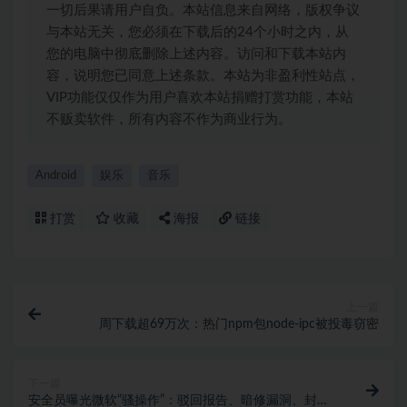
一切后果请用户自负。本站信息来自网络，版权争议
与本站无关，您必须在下载后的24个小时之内，从
您的电脑中彻底删除上述内容。访问和下载本站内
容，说明您已同意上述条款。本站为非盈利性站点，
VIP功能仅仅作为用户喜欢本站捐赠打赏功能，本站
不贩卖软件，所有内容不作为商业行为。
Android
娱乐
音乐
打赏
收藏
海报
链接
上一篇
周下载超69万次：热门npm包node-ipc被投毒窃密
下一篇
安全员曝光微软“骚操作”：驳回报告、暗修漏洞、封堵