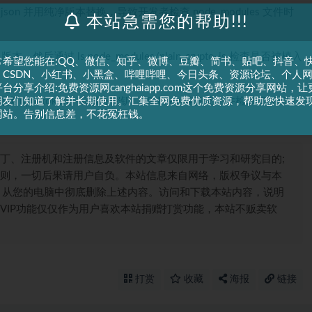
.json
并用纯净版本替换，导致开发者检查 node_modules 文件时
本站急需您的帮助!!!
ios 版本，然后通过
ls
node_modules/plain-crypto-js
检查是否被植入
常希望您能在:QQ、微信、知乎、微博、豆瓣、简书、贴吧、抖音、
、CSDN、小红书、小黑盒、哔哩哔哩、今日头条、资源论坛、个人
台分享介绍:免费资源网canghaiapp.com这个免费资源分享网站，让
朋友们知道了解并长期使用。汇集全网免费优质资源，帮助您快速发
 token、云服务密钥、SSH Key 等凭证，并检查 CI / CD
网站。告别信息差，不花冤枉钱。
丁、注册机和注册信息及软件的文章仅限用于学习和研究目的;
则，一切后果请用户自负。本站信息来自网络，版权争议与本
，从您的电脑中彻底删除上述内容。访问和下载本站内容，说明
VIP功能仅仅作为用户喜欢本站捐赠打赏功能，本站不贩卖软
打赏
收藏
海报
链接