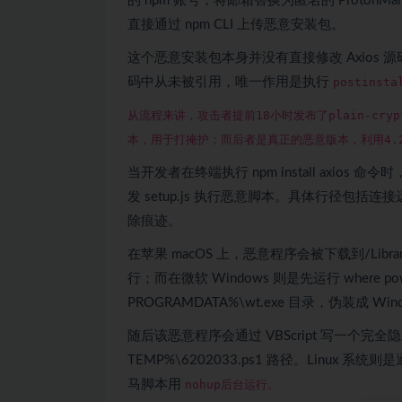
的 npm 账号，将邮箱替换为匿名的 ProtonMa
直接通过 npm CLI 上传恶意安装包。
这个恶意安装包本身并没有直接修改 Axios 源
码中从未被引用，唯一作用是执行
postins
从流程来讲，攻击者提前18小时发布了plain-crypto
本，用于打掩护；而后者是真正的恶意版本，利用4.2
当开发者在终端执行 npm install axios
发
setup.js
执行恶意脚本。具体行径包括连接
除痕迹。
在苹果 macOS 上，恶意程序会被下载到
/Libr
行；而在微软 Windows 则是先运行 where p
PROGRAMDATA%\
wt.exe
目录，伪装成 Win
随后该恶意程序会通过 VBScript 写一个完全
TEMP%\
6202033.ps1
路径。Linux 系统则
马脚本用
nohup后台运行。