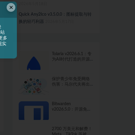
2026年5月18日
×
Quick Any2Ico v3.5.0.0：图标提取与转
换的轻巧利器
2026年5月17日
快
网站
更多
现实
Tolaria v2026.6.1：专
为AI时代打造的开源
知识管理工具
保护青少年免受网络
伤害：马尔代夫将出
台社交媒体禁令
Bitwarden
v2026.5.0：开源免费
的密码管家，保护你
的数字生活
2700 万美元和解费！
Meta、TikTok 等被指