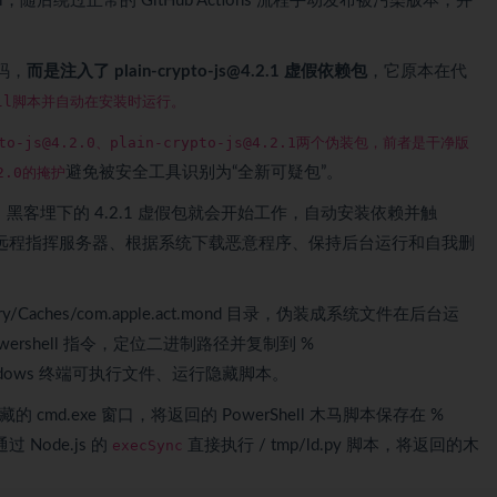
il，随后绕过正常的 GitHub Actions 流程手动发布被污染版本，并
码，
而是注入了 plain-crypto-js@4.2.1 虚假依赖包
，它原本在代
tall脚本并自动在安装时运行。
-js@4.2.0、plain-crypto-js@4.2.1两个伪装包，前者是干净版
.0的掩护
避免被安全工具识别为“全新可疑包”。
 命令时，黑客埋下的 4.2.1 虚假包就会开始工作，自动安装依赖并触
远程指挥服务器、根据系统下载恶意程序、保持后台运行和自我删
ary/Caches/com.apple.act.mond
目录，伪装成系统文件在后台运
owershell 指令，定位二进制路径并复制到 %
dows 终端可执行文件、运行隐藏脚本。
隐藏的
cmd.exe
窗口，将返回的 PowerShell 木马脚本保存在 %
是通过
Node.js
的
execSync
直接执行 / tmp/
ld.py
脚本，将返回的木