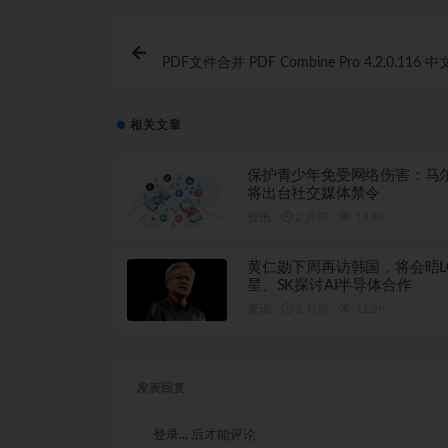
PDF文件合并 PDF Combine Pro 4.2.0.116 
相关文章
保护青少年免受网络伤害：马
将出台社交媒体禁令
资讯
2 月前
18.4K
黄仁勋下周再访韩国，将会晤L
星、SK探讨AI半导体合作
资讯
2 月前
11.2K
发表回复
登录...
后才能评论