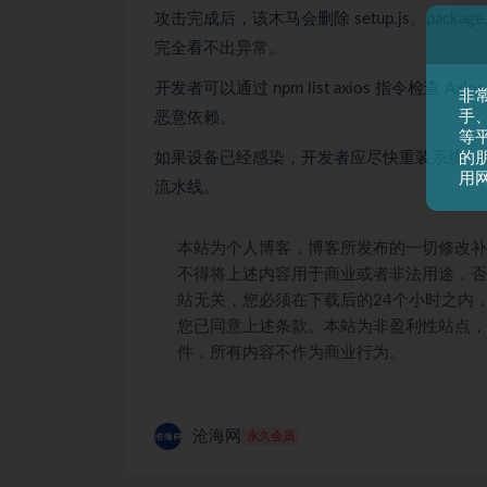
攻击完成后，该木马会删除
setup.js
、
package
完全看不出异常。
开发者可以通过 npm list axios 指令检查 Ax
非
手
恶意依赖。
等平
的
如果设备已经感染，开发者应尽快重装系统，更换 npm
用
流水线。
本站为个人博客，博客所发布的一切修改补
不得将上述内容用于商业或者非法用途，否
站无关，您必须在下载后的24个小时之内
您已同意上述条款。本站为非盈利性站点，
件，所有内容不作为商业行为。
沧海网
永久会员