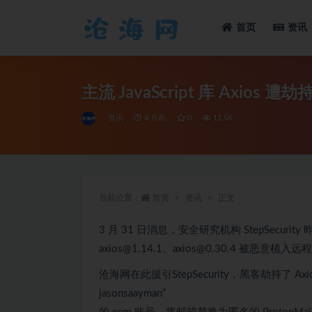
首页
资讯
全部
主流 JavaScript 库 Axio
资讯
4 月前
0
11.5K
当前位置：
首页
资讯
正文
3 月 31 日消息，安全研究机构 StepSecurity 昨
axios@1.14.1、axios@0.30.4 被恶意植
沧海网在此援引StepSecurity，黑客劫持了 Ax
jasonsaayman”