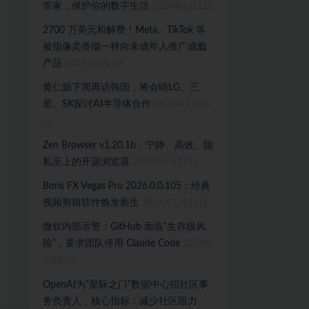
管家，保护你的数字生活
2026年6月1日
2700 万美元和解费！Meta、TikTok 等
被指像卖香烟一样向未成年人推广成瘾
产品
2026年6月1日
黄仁勋下周再访韩国，将会晤LG、三
星、SK探讨AI半导体合作
2026年5月28
日
Zen Browser v1.20.1b：宁静、高效、隐
私至上的开源浏览器
2026年5月28日
Boris FX Vegas Pro 2026.0.0.105：经典
视频剪辑软件焕发新生
2026年5月21日
微软内部示警：GitHub 面临“生存级风
险”，要求团队停用 Claude Code
2026年
5月20日
OpenAI为“星际之门”数据中心招社区事
务负责人，核心指标：减少社区阻力