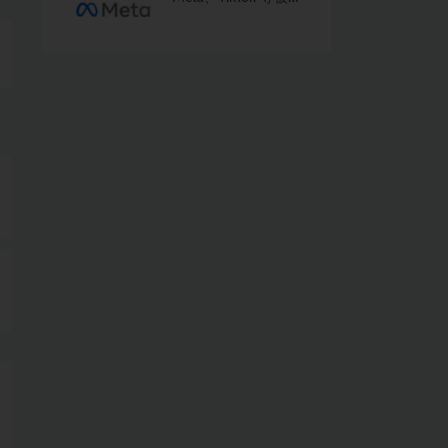
像卖香烟一样向未成
年人推广成瘾产品