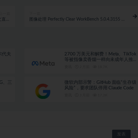
上一篇
下一篇
中文直装
图像处理 Perfectly Clear WorkBench 5.0.4.3155 直
版
装版
尔代夫
2700 万美元和解费！Meta、TikTok
等被指像卖香烟一样向未成年人推广
成瘾产品
资讯
2 月前
18.7K
G、三
微软内部示警：GitHub 面临“生存级
风险”，要求团队停用 Claude Code
资讯
3 月前
17.2K