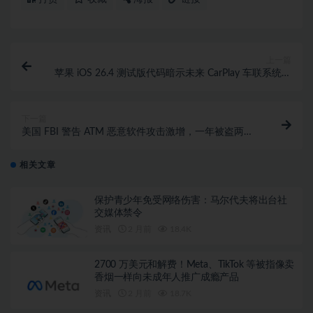
上一篇
苹果 iOS 26.4 测试版代码暗示未来 CarPlay 车联系统有
望引入 Apple TV 影音应用
下一篇
美国 FBI 警告 ATM 恶意软件攻击激增，一年被盗两千
万美元
相关文章
保护青少年免受网络伤害：马尔代夫将出台社
交媒体禁令
资讯
2 月前
18.4K
2700 万美元和解费！Meta、TikTok 等被指像卖
香烟一样向未成年人推广成瘾产品
资讯
2 月前
18.7K