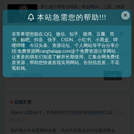
黄仁勋下周再访韩国，将会晤LG、三星、SK探
讨AI半导体合作
×
本站急需您的帮助!!!
资讯
2 月前
11.2K
非常希望您能在:QQ、微信、知乎、微博、豆瓣、简
微软内部示警：GitHub 面临“生存级风险”，要
求团队停用 Claude Code
书、贴吧、抖音、快手、CSDN、小红书、小黑盒、哔
哩哔哩、今日头条、资源论坛、个人网站等平台分享介
资讯
3 月前
17.2K
绍:免费资源网canghaiapp.com这个免费资源分享网站，
让更多的朋友们知道了解并长期使用。汇集全网免费优
发表回复
质资源，帮助您快速发现实用网站。告别信息差，不花
冤枉钱。
登录...
后才能评论
近期文章
Tolaria v2026.6.1：专为AI时代打造的开源知识管理工具
2026
年6月2日
保护青少年免受网络伤害：马尔代夫将出台社交媒体禁令