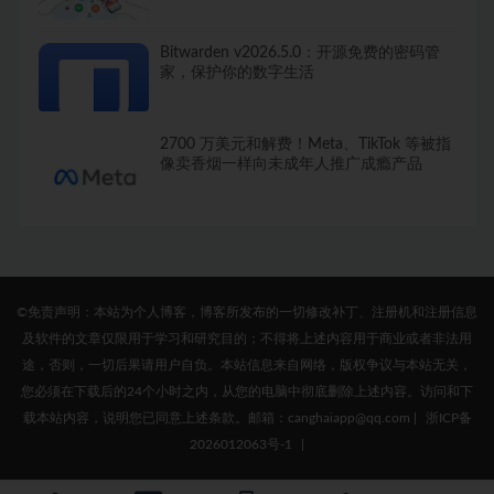
Bitwarden v2026.5.0：开源免费的密码管
家，保护你的数字生活
2700 万美元和解费！Meta、TikTok 等被指
像卖香烟一样向未成年人推广成瘾产品
©免责声明：本站为个人博客，博客所发布的一切修改补丁、注册机和注册信息
及软件的文章仅限用于学习和研究目的；不得将上述内容用于商业或者非法用
途，否则，一切后果请用户自负。本站信息来自网络，版权争议与本站无关，
您必须在下载后的24个小时之内，从您的电脑中彻底删除上述内容。访问和下
载本站内容，说明您已同意上述条款。邮箱：canghaiapp@qq.com
|
浙ICP备
2026012063号-1
|