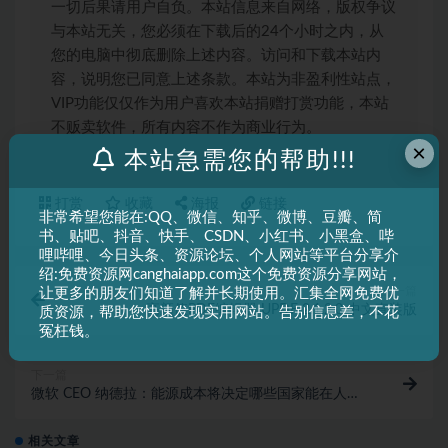
一切后果请用户自负。本站信息来自网络，版权争议
与本站无关，您必须在下载后的24个小时之内，从
您的电脑中彻底删除上述内容。访问和下载本站内
容，说明您已同意上述条款。本站为非盈利性站点，
VIP功能仅仅作为用户喜欢本站捐赠打赏功能，本站
不贩卖软件，所有内容不作为商业行为。
×
本站急需您的帮助!!!
打赏
收藏
海报
链接
非常希望您能在:QQ、微信、知乎、微博、豆瓣、简
书、贴吧、抖音、快手、CSDN、小红书、小黑盒、哔
哩哔哩、今日头条、资源论坛、个人网站等平台分享介
绍:免费资源网canghaiapp.com这个免费资源分享网站，
上一篇
让更多的朋友们知道了解并长期使用。汇集全网免费优
高颜值PDF编辑器 UPDF 2.1.2.0 中文直装版
质资源，帮助您快速发现实用网站。告别信息差，不花
冤枉钱。
下一篇
微软 CEO 纳德拉：能源成本将决定哪些国家能在人工
智能竞赛中胜出
相关文章