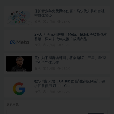
保护青少年免受网络伤害：马尔代夫将出台社
交媒体禁令
资讯
2 月前
18.4K
2700 万美元和解费！Meta、TikTok 等被指像卖
香烟一样向未成年人推广成瘾产品
资讯
2 月前
18.7K
黄仁勋下周再访韩国，将会晤LG、三星、SK探
讨AI半导体合作
资讯
2 月前
11.2K
微软内部示警：GitHub 面临“生存级风险”，要
求团队停用 Claude Code
资讯
3 月前
17.2K
发表回复