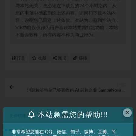
与本站无关，您必须在下载后的24个小时之内，从
您的电脑中彻底删除上述内容。访问和下载本站内
容，说明您已同意上述条款。本站为非盈利性站点，
VIP功能仅仅作为用户喜欢本站捐赠打赏功能，本站
不贩卖软件，所有内容不作为商业行为。
打赏
收藏
海报
链接
上一篇
消息称英特尔已签署收购 AI 芯片企业 SambaNova 意
向书
下一篇
×
本站急需您的帮助!!!
文件快速复制工具——FastCopy Pro 5.11.2 官方中文版
（32位+64位）
相关文章
非常希望您能在:QQ、微信、知乎、微博、豆瓣、简