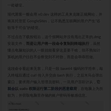
一处破绽。
现代黑客一般会用
v0.dev
这样的工具来克隆正规网站，并
将其托管至 GoogleSites，让不熟悉互联网的用户产生“谷
歌等于可信”的错觉。
不过点击下载按钮后，这个假网站并没有甩出正常的.dmg
安装文件，
而是让用户将一段命令复制到终端执行
，虽然
懂点电脑知识的人一眼就能看穿这是要干啥，但不熟知计
算机的用户往往不会察觉到不对劲，而是会乖乖照做。
这段命令看起来无害，只是一段 base64 编码的字符串，敲
入终端后通过 curl 传入并交由 bash 执行，之后木马会弹出
窗口，要求用户输入管理员密码，一旦用户言听计从，
它
就会以 sudo 权限运行第二阶段的恶意载荷
，在电脑上为所
欲为，并窃取电脑里存储的账户密码等敏感信息。