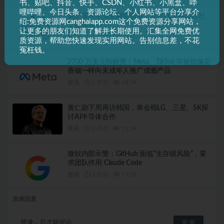
书、贴吧、抖音、快手、CSDN、小红书、小黑盒、哔
哩哔哩、今日头条、资源论坛、个人网站等平台分享介
保护青少年免受网络伤害：马尔代夫将出台社
绍:免费资源网canghaiapp.com这个免费资源分享网站，
交媒体禁令
让更多的朋友们知道了解并长期使用。汇集全网免费优
资讯
2 月前
18.4K
质资源，帮助您快速发现实用网站。告别信息差，不花
冤枉钱。
2700 万美元和解费！Meta、TikTok 等被指像卖
香烟一样向未成年人推广成瘾产品
资讯
2 月前
18.7K
黄仁勋下周再访韩国，将会晤LG、三星、SK探
讨AI半导体合作
资讯
2 月前
11.2K
微软内部示警：GitHub 面临“生存级风险”，要
求团队停用 Claude Code
资讯
3 月前
17.2K
发表回复
登录...
后才能评论