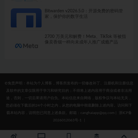
Bitwarden v2026.5.0：开源免费的密码管
家，保护你的数字生活
2700 万美元和解费！Meta、TikTok 等被指
像卖香烟一样向未成年人推广成瘾产品
©免责声明：本站为个人博客，博客所发布的一切修改补丁、注册机和注册信息
及软件的文章仅限用于学习和研究目的；不得将上述内容用于商业或者非法用
途，否则，一切后果请用户自负。本站信息来自网络，版权争议与本站无关，
您必须在下载后的24个小时之内，从您的电脑中彻底删除上述内容。访问和下
载本站内容，说明您已同意上述条款。邮箱：canghaiapp@qq.com
|
浙ICP备
2026012063号-1
|