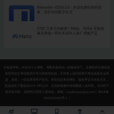
Bitwarden v2026.5.0：开源免费的密码管
家，保护你的数字生活
2700 万美元和解费！Meta、TikTok 等被指
像卖香烟一样向未成年人推广成瘾产品
©免责声明：本站为个人博客，博客所发布的一切修改补丁、注册机和注册信息
及软件的文章仅限用于学习和研究目的；不得将上述内容用于商业或者非法用
途，否则，一切后果请用户自负。本站信息来自网络，版权争议与本站无关，
您必须在下载后的24个小时之内，从您的电脑中彻底删除上述内容。访问和下
载本站内容，说明您已同意上述条款。邮箱：canghaiapp@qq.com
|
浙ICP备
2026012063号-1
|