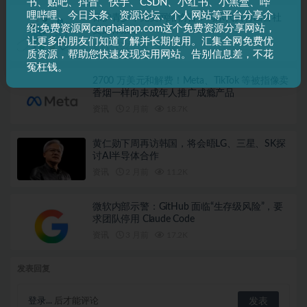
书、贴吧、抖音、快手、CSDN、小红书、小黑盒、哔
哩哔哩、今日头条、资源论坛、个人网站等平台分享介
保护青少年免受网络伤害：马尔代夫将出台社
绍:免费资源网canghaiapp.com这个免费资源分享网站，
交媒体禁令
让更多的朋友们知道了解并长期使用。汇集全网免费优
资讯
2 月前
18.4K
质资源，帮助您快速发现实用网站。告别信息差，不花
冤枉钱。
2700 万美元和解费！Meta、TikTok 等被指像卖
香烟一样向未成年人推广成瘾产品
资讯
2 月前
18.7K
黄仁勋下周再访韩国，将会晤LG、三星、SK探
讨AI半导体合作
资讯
2 月前
11.2K
微软内部示警：GitHub 面临“生存级风险”，要
求团队停用 Claude Code
资讯
3 月前
17.2K
发表回复
登录...
后才能评论