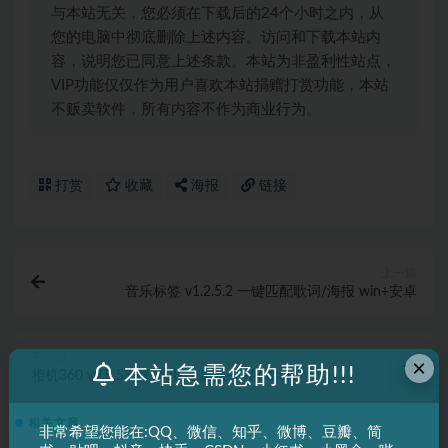
与本站无关，您必须在下载后的24个小时之内，从
您的电脑中彻底删除上述内容。访问和下载本站内
容，说明您已同意上述条款。本站为非盈利性站点，
VIP功能仅仅作为用户喜欢本站捐赠打赏功能，本站
不贩卖软件，所有内容不作为商业行为。
打赏
收藏
海报
链接
上一篇
音乐标签 v1.2.5.2 一键匹配歌词/海报 win+安卓
下一篇
×
本站急需您的帮助!!!
相机360 v9.9.58 解锁VIP会员版——Android
相关文章
非常希望您能在:QQ、微信、知乎、微博、豆瓣、简