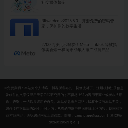
社交媒体禁令
Bitwarden v2026.5.0：开源免费的密码管
家，保护你的数字生活
2700 万美元和解费！Meta、TikTok 等被指
像卖香烟一样向未成年人推广成瘾产品
©免责声明：本站为个人博客，博客所发布的一切修改补丁、注册机和注册信息
及软件的文章仅限用于学习和研究目的；不得将上述内容用于商业或者非法用
途，否则，一切后果请用户自负。本站信息来自网络，版权争议与本站无关，
您必须在下载后的24个小时之内，从您的电脑中彻底删除上述内容。访问和下
载本站内容，说明您已同意上述条款。邮箱：canghaiapp@qq.com
|
浙ICP备
2026012063号-1
|