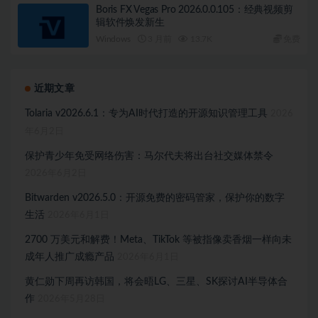
Boris FX Vegas Pro 2026.0.0.105：经典视频剪
辑软件焕发新生
Windows
3 月前
13.7K
免费
近期文章
Tolaria v2026.6.1：专为AI时代打造的开源知识管理工具
2026
年6月2日
保护青少年免受网络伤害：马尔代夫将出台社交媒体禁令
2026年6月2日
Bitwarden v2026.5.0：开源免费的密码管家，保护你的数字
生活
2026年6月1日
2700 万美元和解费！Meta、TikTok 等被指像卖香烟一样向未
成年人推广成瘾产品
2026年6月1日
黄仁勋下周再访韩国，将会晤LG、三星、SK探讨AI半导体合
作
2026年5月28日