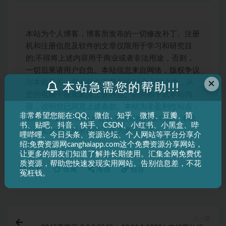
本站为个人博客，博客所发布的一切修改补丁、注册
机和注册信息及软件的文章仅限用于学习和研究目
的;不得将上述内容用于商业或者非法用途，否则，
一切后果请用户自负。本站信息来自网络，版权争议
×
与本站无关，您必须在下载后的24个小时之内，从
本站急需您的帮助!!!
您的电脑中彻底删除上述内容。访问和下载本站内
容，说明您已同意上述条款。本站为非盈利性站点，
非常希望您能在:QQ、微信、知乎、微博、豆瓣、简
VIP功能仅仅作为用户喜欢本站捐赠打赏功能，本站
书、贴吧、抖音、快手、CSDN、小红书、小黑盒、哔
不贩卖软件，所有内容不作为商业行为。
哩哔哩、今日头条、资源论坛、个人网站等平台分享介
绍:免费资源网canghaiapp.com这个免费资源分享网站，
让更多的朋友们知道了解并长期使用。汇集全网免费优
质资源，帮助您快速发现实用网站。告别信息差，不花
打赏
收藏
海报
链接
冤枉钱。
上一篇