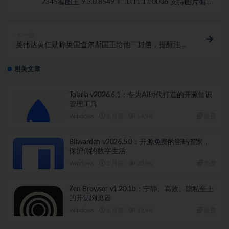
2345看图王 9.3.0.8549 + 10.11.1.10006 支持图片编辑
养老版 + 11.5.0.11640 + 13.3.0.12392 去驱动去广告优
化版（支持高级打印，避免图片打印空白）
下一篇
英伟达黄仁勋称英国查尔斯国王给他一封信，提醒注意
AI 风险
相关文章
Tolaria v2026.6.1：专为AI时代打造的开源知识
管理工具
Windows
2 月前
14.9K
免费
Bitwarden v2026.5.0：开源免费的密码管家，
保护你的数字生活
Windows
2 月前
20.8K
免费
Zen Browser v1.20.1b：宁静、高效、隐私至上
的开源浏览器
Windows
2 月前
12.9K
免费