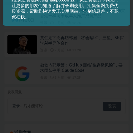
绍:免费资源网canghaiapp.com这个免费资源分享网站，
让更多的朋友们知道了解并长期使用。汇集全网免费优
2700 万美元和解费！Meta、TikTok 等被指像卖
质资源，帮助您快速发现实用网站。告别信息差，不花
香烟一样向未成年人推广成瘾产品
冤枉钱。
资讯
2 月前
18.7K
黄仁勋下周再访韩国，将会晤LG、三星、SK探
讨AI半导体合作
资讯
2 月前
11.2K
微软内部示警：GitHub 面临“生存级风险”，要
求团队停用 Claude Code
资讯
3 月前
17.2K
发表回复
登录...
后才能评论
近期文章