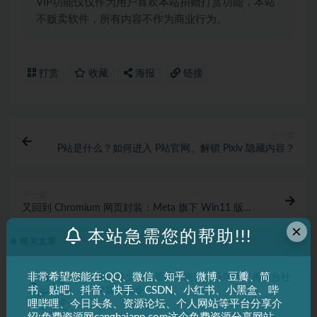
VIP功能仅仅作为用户喜欢本站捐赠打赏功能，本站
不贩卖软件，所有内容不作为商业行为。
打赏
收藏
海报
链接
上一篇
P站是什么？如何进入 P站官网、解锁 Pixiv 隐藏内容？
下一篇
又回到 Chromium 网页封装：Meta 旗下 Win11 版
WhatsApp 聊天应用放弃 WinUI 原生版本
×
本站急需您的帮助!!!
相关文章
非常希望您能在:QQ、微信、知乎、微博、豆瓣、简
保护青少年免受网络伤害：马尔代夫将出台社
书、贴吧、抖音、快手、CSDN、小红书、小黑盒、哔
交媒体禁令
哩哔哩、今日头条、资源论坛、个人网站等平台分享介
资讯
2 月前
18.4K