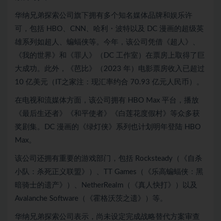
华纳兄弟探索公司旗下拥有多个知名媒体品牌和娱乐许
可，包括 HBO、CNN、哈利・波特以及 DC 漫画的超级英
雄系列如超人、蝙蝠侠等。今年，该公司凭借《超人》、
《我的世界》和《罪人》（DC 工作室）在票房上取得了巨
大成功。此外，《芭比》（2023 年）电影票房收入已超过
10 亿美元（IT之家注：现汇率约合 70.93 亿元人民币）。
在电视和流媒体方面，该公司拥有 HBO Max 平台，播放
《最后生还者》《和平使者》《白莲花度假村》等众多获
奖剧集。DC 漫画的《绿灯侠》系列也计划明年登陆 HBO
Max。
该公司还拥有重要的游戏部门，包括 Rocksteady（《自杀
小队：杀死正义联盟》）、TT Games（《乐高蝙蝠侠：黑
暗骑士的遗产》）、NetherRealm（《真人快打》）以及
Avalanche Software（《霍格沃茨之遗》）等。
华纳兄弟探索公司表示，尚未设定完成战略替代方案审查