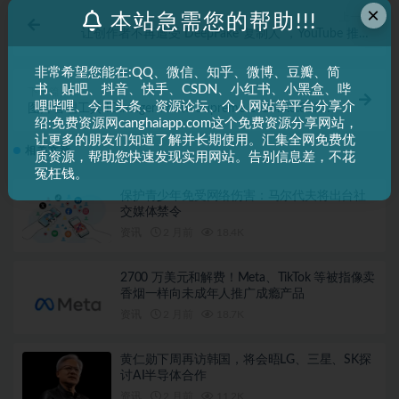
×
本站急需您的帮助!!!
上一篇
让创作者不再遭受 DeepFake“复制人”，YouTube 推出
AI 面部相似度检测工具
非常希望您能在:QQ、微信、知乎、微博、豆瓣、简
书、贴吧、抖音、快手、CSDN、小红书、小黑盒、哔
下一篇
哩哔哩、今日头条、资源论坛、个人网站等平台分享介
图片管理工具 IDimager Photo Supreme 2025.3.3.8121
绍:免费资源网canghaiapp.com这个免费资源分享网站，
x64
让更多的朋友们知道了解并长期使用。汇集全网免费优
相关文章
质资源，帮助您快速发现实用网站。告别信息差，不花
冤枉钱。
保护青少年免受网络伤害：马尔代夫将出台社
交媒体禁令
资讯
2 月前
18.4K
2700 万美元和解费！Meta、TikTok 等被指像卖
香烟一样向未成年人推广成瘾产品
资讯
2 月前
18.7K
黄仁勋下周再访韩国，将会晤LG、三星、SK探
讨AI半导体合作
资讯
2 月前
11.2K