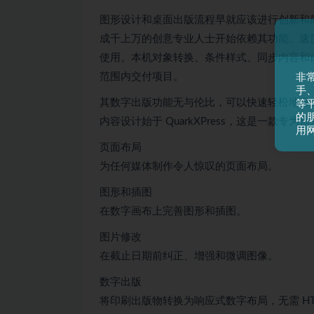
图形设计和桌面出版流程早就应该进行创新和颠覆，所
成千上万的创意专业人士开始依赖其功能、速
使用。本机对象转换、条件样式、同步内容和
范围内交付项目。
非
手
其数字出版功能无与伦比，可以快速轻松地将
等平
的
内容设计始于 QuarkXPress，这是一款
用
页面布局
为任何媒体制作令人惊叹的页面布局。
图形和插图
在数字画布上完善图形和插图。
图片修改
在截止日期前纠正、增强和微调图像。
数字出版
将印刷出版物转换为响应式数字布局，无需 HT