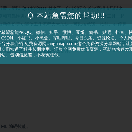
以 QuarkXPress 就来了。自 1987 年首次亮相市场以来，
本站急需您的帮助!!!
度和可靠性进行内容设计——单独使用或与其他图形设计工具一起
自动备份等功能使工作流程大大加快，可以按承诺、按时、在预算
常希望您能在:QQ、微信、知乎、微博、豆瓣、简书、贴吧、抖音、
、CSDN、小红书、小黑盒、哔哩哔哩、今日头条、资源论坛、个人
文档转换为灵活的网站和其他交互式数字体验。出色的印刷和数字
台分享介绍:免费资源网canghaiapp.com这个免费资源分享网站，让
朋友们知道了解并长期使用。汇集全网免费优质资源，帮助您快速发
专为创意专业人士设计的原创桌面出版软件。
网站。告别信息差，不花冤枉钱。
ML 编码技能。