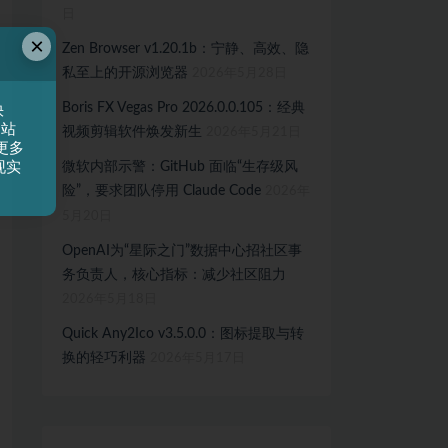
日
×
Zen Browser v1.20.1b：宁静、高效、隐
私至上的开源浏览器
2026年5月28日
Boris FX Vegas Pro 2026.0.0.105：经典
快
网站
视频剪辑软件焕发新生
2026年5月21日
更多
现实
微软内部示警：GitHub 面临“生存级风
险”，要求团队停用 Claude Code
2026年
5月20日
OpenAI为“星际之门”数据中心招社区事
务负责人，核心指标：减少社区阻力
2026年5月18日
Quick Any2Ico v3.5.0.0：图标提取与转
换的轻巧利器
2026年5月17日