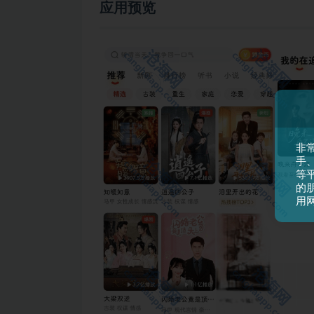
应用预览
非
手
等平
的
用