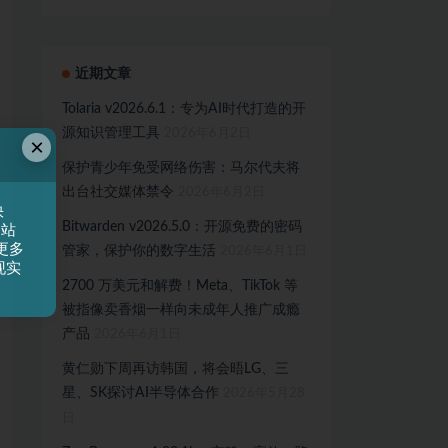
近期文章
Tolaria v2026.6.1：专为AI时代打造的开
源知识管理工具
2026年6月2日
×
保护青少年免受网络伤害：马尔代夫将
出台社交媒体禁令
2026年6月2日
快
Bitwarden v2026.5.0：开源免费的密码
网站
更多
管家，保护你的数字生活
2026年6月1日
现实
2700 万美元和解费！Meta、TikTok 等
被指像卖香烟一样向未成年人推广成瘾
产品
2026年6月1日
黄仁勋下周再访韩国，将会晤LG、三
星、SK探讨AI半导体合作
2026年5月28
日