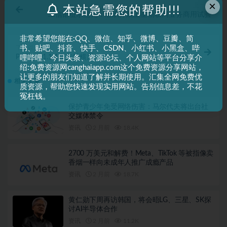
×
上一篇
本站急需您的帮助!!!
工信部征求意见：组织开展卫星物联网业务商用试验
非常希望您能在:QQ、微信、知乎、微博、豆瓣、简
下一篇
书、贴吧、抖音、快手、CSDN、小红书、小黑盒、哔
PiliPlus v1.1.4.8 支持横屏
哩哔哩、今日头条、资源论坛、个人网站等平台分享介
绍:免费资源网canghaiapp.com这个免费资源分享网站，
让更多的朋友们知道了解并长期使用。汇集全网免费优
相关文章
质资源，帮助您快速发现实用网站。告别信息差，不花
冤枉钱。
保护青少年免受网络伤害：马尔代夫将出台社
交媒体禁令
资讯
2 月前
18.4K
2700 万美元和解费！Meta、TikTok 等被指像卖
香烟一样向未成年人推广成瘾产品
资讯
2 月前
18.7K
黄仁勋下周再访韩国，将会晤LG、三星、SK探
讨AI半导体合作
资讯
2 月前
11.2K