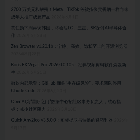
2700 万美元和解费！Meta、TikTok 等被指像卖香烟一样向未
成年人推广成瘾产品
2026年6月1日
黄仁勋下周再访韩国，将会晤LG、三星、SK探讨AI半导体合
作
2026年5月28日
Zen Browser v1.20.1b：宁静、高效、隐私至上的开源浏览器
2026年5月28日
Boris FX Vegas Pro 2026.0.0.105：经典视频剪辑软件焕发新
生
2026年5月21日
微软内部示警：GitHub 面临“生存级风险”，要求团队停用
Claude Code
2026年5月20日
OpenAI为“星际之门”数据中心招社区事务负责人，核心指
标：减少社区阻力
2026年5月18日
Quick Any2Ico v3.5.0.0：图标提取与转换的轻巧利器
2026年
5月17日