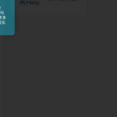
像卖香烟一样向未成
快
年人推广成瘾产品
网站
更多
现实