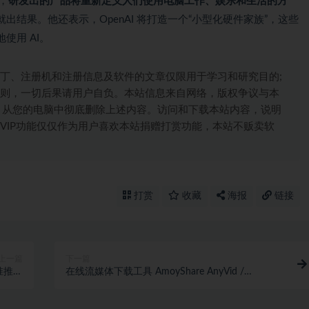
域，
研发出的产品将重新定义人们使用电脑工作、娱乐和生活的方
结果。他还表示，OpenAI 将打造一个“小型化硬件家族”，这些
使用 AI。
丁、注册机和注册信息及软件的文章仅限用于学习和研究目的;
则，一切后果请用户自负。本站信息来自网络，版权争议与本
，从您的电脑中彻底删除上述内容。访问和下载本站内容，说明
VIP功能仅仅作为用户喜欢本站捐赠打赏功能，本站不贩卖软
打赏
收藏
海报
链接
上一篇
下一篇
精准推送
在线流媒体下载工具 AmoyShare AnyVid /
方否认
AnyMusic v10.9.2