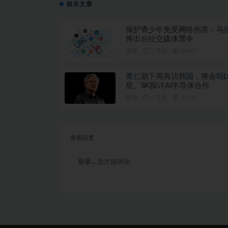
相关文章
保护青少年免受网络伤害：马
将出台社交媒体禁令
资讯
2 月前
18.4K
黄仁勋下周再访韩国，将会晤L
星、SK探讨AI半导体合作
资讯
2 月前
11.2K
发表回复
登录...
后才能评论