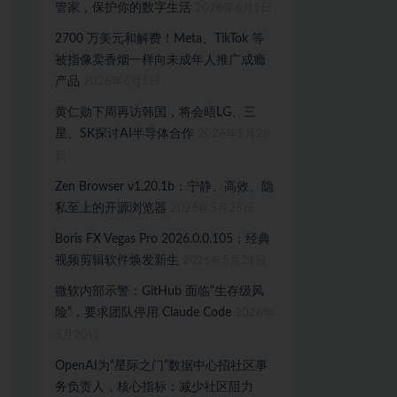
管家，保护你的数字生活
2026年6月1日
2700 万美元和解费！Meta、TikTok 等
被指像卖香烟一样向未成年人推广成瘾
产品
2026年6月1日
黄仁勋下周再访韩国，将会晤LG、三
星、SK探讨AI半导体合作
2026年5月28
日
Zen Browser v1.20.1b：宁静、高效、隐
私至上的开源浏览器
2026年5月28日
Boris FX Vegas Pro 2026.0.0.105：经典
视频剪辑软件焕发新生
2026年5月21日
微软内部示警：GitHub 面临“生存级风
险”，要求团队停用 Claude Code
2026年
5月20日
OpenAI为“星际之门”数据中心招社区事
务负责人，核心指标：减少社区阻力