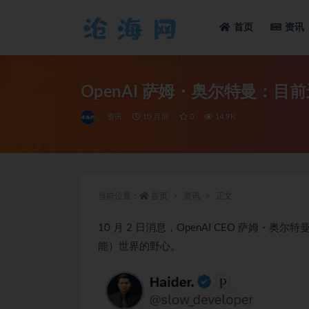
首页
资讯
全部
OpenAI 萨姆・奥尔特曼：目
资讯
10 月前
0
14.9K
当前位置：
首页
资讯
正文
10 月 2 日消息，OpenAI CEO 萨姆・奥尔
能）世界的野心。