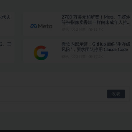
尔代夫
2700 万美元和解费！Meta、TikTok
等被指像卖香烟一样向未成年人推广
成瘾产品
资讯
2 月前
18.7K
G、三
微软内部示警：GitHub 面临“生存级
风险”，要求团队停用 Claude Code
资讯
3 月前
17.2K