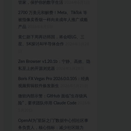
管家，保护你的数字生活
2026年6月1日
2700 万美元和解费！Meta、TikTok 等
被指像卖香烟一样向未成年人推广成瘾
产品
2026年6月1日
黄仁勋下周再访韩国，将会晤LG、三
星、SK探讨AI半导体合作
2026年5月28
日
Zen Browser v1.20.1b：宁静、高效、隐
私至上的开源浏览器
2026年5月28日
Boris FX Vegas Pro 2026.0.0.105：经典
视频剪辑软件焕发新生
2026年5月21日
微软内部示警：GitHub 面临“生存级风
险”，要求团队停用 Claude Code
2026年
5月20日
OpenAI为“星际之门”数据中心招社区事
务负责人，核心指标：减少社区阻力