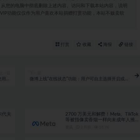
，从您的电脑中彻底删除上述内容。访问和下载本站内容，说明
VIP功能仅仅作为用户喜欢本站捐赠打赏功能，本站不贩卖软
打赏
收藏
海报
链接
上一篇
下一篇
使用用
微博上线“在线状态”功能：用户可自主选择开启或关
动退出
闭
尔代夫
2700 万美元和解费！Meta、TikTok
等被指像卖香烟一样向未成年人推广
成瘾产品
资讯
2 月前
18.7K