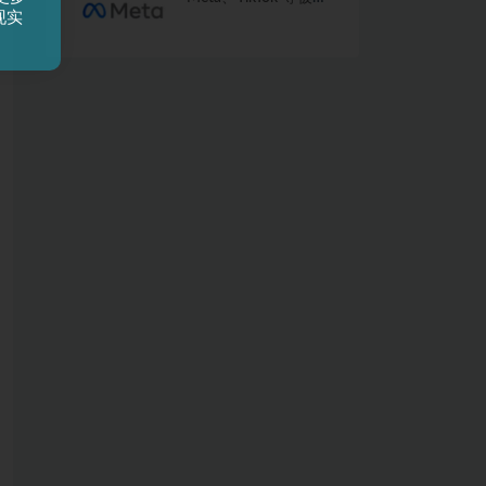
现实
像卖香烟一样向未成
年人推广成瘾产品