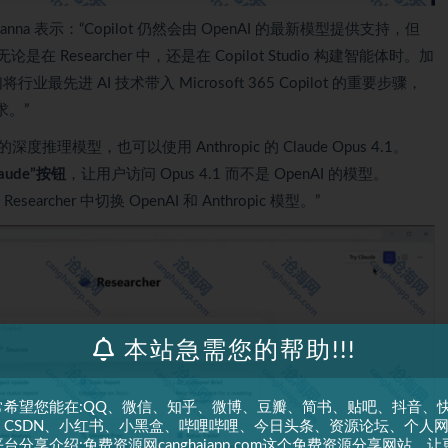
amanna 表示：“Copilot 仍然会由 OpenAI 的最新模型提供支持，但
无论是在 Researcher 中，还是在 Copilot Studio 构建智能体时。加
1 是我们将行业最先进 AI 技术带入 Microsoft 365 Copilot 的重要步骤，
。”
的深度推理模型，也可以使用 Anthropic 的 Claude Opus 4.1。
aude”按钮
，让用户访问 Opus 4.1 而不是 OpenAI 的模型。
rcher 中切换 OpenAI 和 Anthropic 模型。”
本站急需您的帮助!!!
常希望您能在:QQ、微信、知乎、微博、豆瓣、简书、贴吧、抖音、
、CSDN、小红书、小黑盒、哔哩哔哩、今日头条、资源论坛、个人
台分享介绍:免费资源网canghaiapp.com这个免费资源分享网站，让