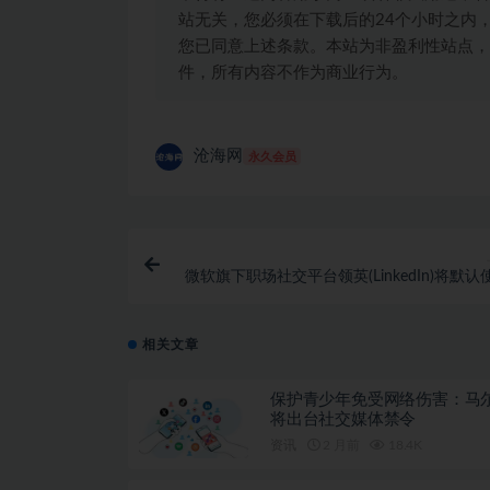
站无关，您必须在下载后的24个小时之内
您已同意上述条款。本站为非盈利性站点，
件，所有内容不作为商业行为。
沧海网
永久会员
微软旗下职场社交平台领英(LinkedIn)将默认
户数据训练AI 用户需主
相关文章
保护青少年免受网络伤害：马
将出台社交媒体禁令
资讯
2 月前
18.4K