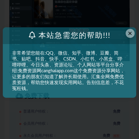
×
本站急需您的帮助!!!
非常希望您能在:QQ、微信、知乎、微博、豆瓣、简
书、贴吧、抖音、快手、CSDN、小红书、小黑盒、哔
哩哔哩、今日头条、资源论坛、个人网站等平台分享介
总之，SPlayer是一款集多种功能于一身的开源音乐神器。
绍:免费资源网canghaiapp.com这个免费资源分享网站，
它不仅让你轻松享受音乐的魅力，还能让你与其他音乐爱
让更多的朋友们知道了解并长期使用。汇集全网免费优
好者互动交流。
质资源，帮助您快速发现实用网站。告别信息差，不花
冤枉钱。
免费下载
普通用户特权：
免费
会员用户特权：
免费
永久会员用户特权：
免费
推荐