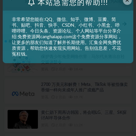
×
本站急需您的帮助!!!
REDDIT论坛与谷歌讨论新的内容授权协议 认为AI概览
引用帖子应当支付费用
非常希望您能在:QQ、微信、知乎、微博、豆瓣、简
下一篇
书、贴吧、抖音、快手、CSDN、小红书、小黑盒、哔
网传 TP-LINK 普联技术芯片部门全员解散，知情人士称
哩哔哩、今日头条、资源论坛、个人网站等平台分享介
“并非公司本身，相关主体应为早前关联公司”
绍:免费资源网canghaiapp.com这个免费资源分享网站，
相关文章
让更多的朋友们知道了解并长期使用。汇集全网免费优
质资源，帮助您快速发现实用网站。告别信息差，不花
冤枉钱。
保护青少年免受网络伤害：马尔代夫将出台社
交媒体禁令
资讯
2 月前
18.4K
2700 万美元和解费！Meta、TikTok 等被指像卖
香烟一样向未成年人推广成瘾产品
资讯
2 月前
18.7K
黄仁勋下周再访韩国，将会晤LG、三星、SK探
讨AI半导体合作
资讯
2 月前
11.2K