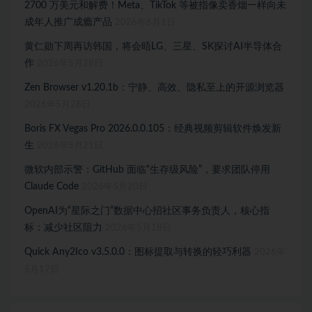
2700 万美元和解费！Meta、TikTok 等被指像卖香烟一样向未
成年人推广成瘾产品
2026年6月1日
黄仁勋下周再访韩国，将会晤LG、三星、SK探讨AI半导体合
作
2026年5月28日
Zen Browser v1.20.1b：宁静、高效、隐私至上的开源浏览器
2026年5月28日
Boris FX Vegas Pro 2026.0.0.105：经典视频剪辑软件焕发新
生
2026年5月21日
微软内部示警：GitHub 面临“生存级风险”，要求团队停用
Claude Code
2026年5月20日
OpenAI为“星际之门”数据中心招社区事务负责人，核心指
标：减少社区阻力
2026年5月18日
Quick Any2Ico v3.5.0.0：图标提取与转换的轻巧利器
2026年
5月17日