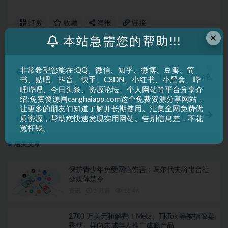
打赏
收藏
海报
链接
×
本站急需您的帮助!!!
上一篇
非常希望您能在:QQ、微信、知乎、微博、豆瓣、简
Things 3——ipa包
书、贴吧、抖音、快手、CSDN、小红书、小黑盒、哔
哩哔哩、今日头条、资源论坛、个人网站等平台分享介
绍:免费资源网canghaiapp.com这个免费资源分享网站，
让更多的朋友们知道了解并长期使用。汇集全网免费优
下一篇
质资源，帮助您快速发现实用网站。告别信息差，不花
苹果为 iPhone 17 系列推 479 元斜挎挂绳后，谷歌也为
冤枉钱。
Pixel 10 系列手机推腕带挂绳
相关文章
保护青少年免受网络伤害：马尔代夫将出台社
交媒体禁令
资讯
2 月前
18.4K
2700 万美元和解费！Meta、TikTok 等被指像卖
香烟一样向未成年人推广成瘾产品