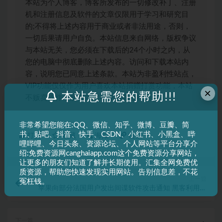
本站为个人博客，博客所发布的一切修改补丁、注册
机和注册信息及软件的文章仅限用于学习和研究目
的;不得将上述内容用于商业或者非法用途，否则，
一切后果请用户自负。本站信息来自网络，版权争议
与本站无关，您必须在下载后的24个小时之内，从
您的电脑中彻底删除上述内容。访问和下载本站内
容，说明您已同意上述条款。本站为非盈利性站点，
VIP功能仅仅作为用户喜欢本站捐赠打赏功能，本站
×
本站急需您的帮助!!!
不贩卖软件，所有内容不作为商业行为。
非常希望您能在:QQ、微信、知乎、微博、豆瓣、简
书、贴吧、抖音、快手、CSDN、小红书、小黑盒、哔
打赏
收藏
海报
链接
哩哔哩、今日头条、资源论坛、个人网站等平台分享介
绍:免费资源网canghaiapp.com这个免费资源分享网站，
让更多的朋友们知道了解并长期使用。汇集全网免费优
质资源，帮助您快速发现实用网站。告别信息差，不花
上一篇
冤枉钱。
苹果向部分法国用户发出间谍软件攻击通知 黑客利用漏
洞发起高度复杂的攻击
下一篇