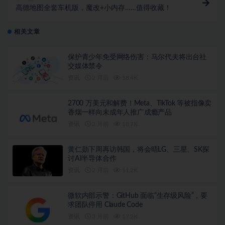
高德地图全套车机版，魔改+小内存……值得收藏！
相关文章
保护青少年免受网络伤害：马尔代夫将出台社
交媒体禁令
资讯
2 月前
18.4K
2700 万美元和解费！Meta、TikTok 等被指像卖
香烟一样向未成年人推广成瘾产品
资讯
2 月前
18.7K
黄仁勋下周再访韩国，将会晤LG、三星、SK探
讨AI半导体合作
资讯
2 月前
11.2K
微软内部示警：GitHub 面临“生存级风险”，要
求团队停用 Claude Code
资讯
3 月前
17.2K