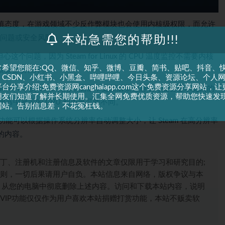
慎态度，在游戏领域不少反作弊模块也会使用内核级权限，而允许
本站急需您的帮助!!!
系统问题或安全风险。
个问题，因为 Steam for Linux 的 CPU 温度监控不需要内核
常希望您能在:QQ、微信、知乎、微博、豆瓣、简书、贴吧、抖音、
内核级驱动程序。
、CSDN、小红书、小黑盒、哔哩哔哩、今日头条、资源论坛、个人
台分享介绍:免费资源网canghaiapp.com这个免费资源分享网站，让
ndows PC 的 GPU 利用率测量，更新后某些游戏可能会显示更高的
朋友们知道了解并长期使用。汇集全网免费优质资源，帮助您快速发
务管理器中显示的 GPU 利用率可能不同。
网站。告别信息差，不花冤枉钱。
功能可以根据操作系统分辨率自动调整大小，让 Steam 在高分辨率
的内容。
丁、注册机和注册信息及软件的文章仅限用于学习和研究目的;
则，一切后果请用户自负。本站信息来自网络，版权争议与本
，从您的电脑中彻底删除上述内容。访问和下载本站内容，说明
VIP功能仅仅作为用户喜欢本站捐赠打赏功能，本站不贩卖软