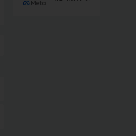
像卖香烟一样向未成
年人推广成瘾产品