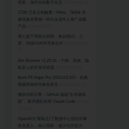
管家，保护你的数字生活
2026年6月1日
2700 万美元和解费！Meta、TikTok 等
被指像卖香烟一样向未成年人推广成瘾
产品
2026年6月1日
黄仁勋下周再访韩国，将会晤LG、三
星、SK探讨AI半导体合作
2026年5月28
日
Zen Browser v1.20.1b：宁静、高效、隐
私至上的开源浏览器
2026年5月28日
Boris FX Vegas Pro 2026.0.0.105：经典
视频剪辑软件焕发新生
2026年5月21日
微软内部示警：GitHub 面临“生存级风
险”，要求团队停用 Claude Code
2026年
5月20日
OpenAI为“星际之门”数据中心招社区事
务负责人，核心指标：减少社区阻力