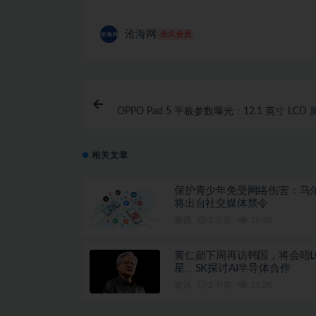
沧海网
永久会员
OPPO Pad 5 平板参数曝光：12.1 英寸 LCD
玑 9400+
相关文章
保护青少年免受网络伤害：马
将出台社交媒体禁令
资讯
2 月前
18.4K
黄仁勋下周再访韩国，将会晤L
星、SK探讨AI半导体合作
资讯
2 月前
11.2K