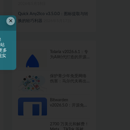
2026年5月18日
Quick Any2Ico v3.5.0.0：图标提取与转
×
换的轻巧利器
2026年5月17日
快
网站
更多
Tolaria v2026.6.1：专
现实
为AI时代打造的开源
知识管理工具
保护青少年免受网络
伤害：马尔代夫将出
台社交媒体禁令
Bitwarden
v2026.5.0：开源免费
的密码管家，保护你
的数字生活
2700 万美元和解费！
Meta、TikTok 等被指