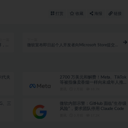
打赏
收藏
海报
链接
上一篇
下一篇
 屏，天
微软宣布即日起个人开发者向Microsoft Store提交
 处理器
应用将不再收费 注册/签名全免费
尔代夫
2700 万美元和解费！Meta、TikTok
等被指像卖香烟一样向未成年人推广
成瘾产品
资讯
2 月前
18.7K
G、三
微软内部示警：GitHub 面临“生存级
风险”，要求团队停用 Claude Code
资讯
3 月前
17.2K