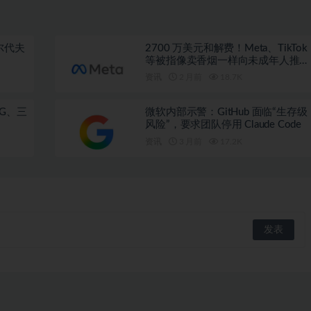
尔代夫
2700 万美元和解费！Meta、TikTok
等被指像卖香烟一样向未成年人推广
成瘾产品
资讯
2 月前
18.7K
G、三
微软内部示警：GitHub 面临“生存级
风险”，要求团队停用 Claude Code
资讯
3 月前
17.2K