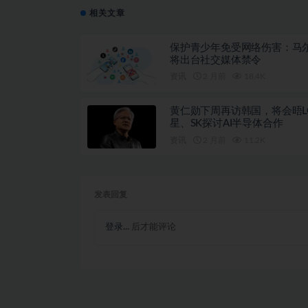
相关文章
保护青少年免受网络伤害：马
将出台社交媒体禁令
资讯
2 月前
18.4K
黄仁勋下周再访韩国，将会晤L
星、SK探讨AI半导体合作
资讯
2 月前
11.2K
发表回复
登录...
后才能评论