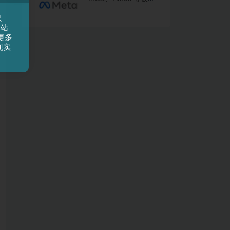
像卖香烟一样向未成
年人推广成瘾产品
快
网站
更多
现实