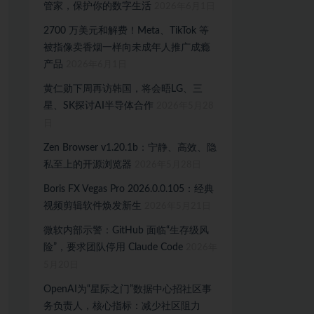
管家，保护你的数字生活
2026年6月1日
2700 万美元和解费！Meta、TikTok 等
被指像卖香烟一样向未成年人推广成瘾
产品
2026年6月1日
黄仁勋下周再访韩国，将会晤LG、三
星、SK探讨AI半导体合作
2026年5月28
日
Zen Browser v1.20.1b：宁静、高效、隐
私至上的开源浏览器
2026年5月28日
Boris FX Vegas Pro 2026.0.0.105：经典
视频剪辑软件焕发新生
2026年5月21日
微软内部示警：GitHub 面临“生存级风
险”，要求团队停用 Claude Code
2026年
5月20日
OpenAI为“星际之门”数据中心招社区事
务负责人，核心指标：减少社区阻力