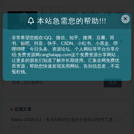
黄仁勋下周再访韩国，将会晤LG、三星、SK探
×
讨AI半导体合作
本站急需您的帮助!!!
资讯
2 月前
11.2K
非常希望您能在:QQ、微信、知乎、微博、豆瓣、简
微软内部示警：GitHub 面临“生存级风险”，要
书、贴吧、抖音、快手、CSDN、小红书、小黑盒、哔
求团队停用 Claude Code
哩哔哩、今日头条、资源论坛、个人网站等平台分享介
资讯
3 月前
17.2K
绍:免费资源网canghaiapp.com这个免费资源分享网站，
让更多的朋友们知道了解并长期使用。汇集全网免费优
质资源，帮助您快速发现实用网站。告别信息差，不花
发表回复
冤枉钱。
登录...
后才能评论
近期文章
Tolaria v2026.6.1：专为AI时代打造的开源知识管理工具
2026
年6月2日