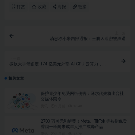
打赏
收藏
海报
链接
上一篇
消息称小米内部通报：王腾因泄密被辞退
下一篇
微软大手笔锁定 174 亿美元外部 AI GPU 云算力，
Nebius 负责供应
相关文章
保护青少年免受网络伤害：马尔代夫将出台社
交媒体禁令
资讯
2 月前
18.4K
2700 万美元和解费！Meta、TikTok 等被指像卖
香烟一样向未成年人推广成瘾产品
资讯
2 月前
18.7K