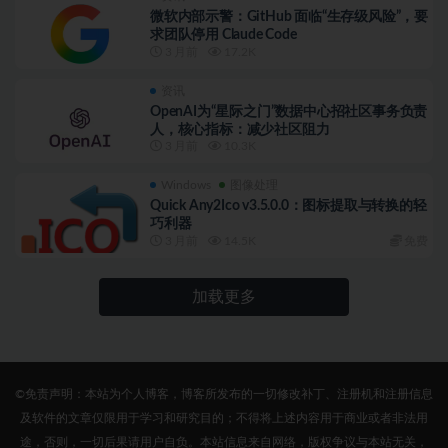
微软内部示警：GitHub 面临“生存级风险”，要
求团队停用 Claude Code
3 月前
17.2K
资讯
OpenAI为“星际之门”数据中心招社区事务负责
人，核心指标：减少社区阻力
3 月前
10.3K
Windows
图像处理
Quick Any2Ico v3.5.0.0：图标提取与转换的轻
巧利器
3 月前
14.5K
免费
加载更多
©免责声明：本站为个人博客，博客所发布的一切修改补丁、注册机和注册信息
及软件的文章仅限用于学习和研究目的；不得将上述内容用于商业或者非法用
途，否则，一切后果请用户自负。本站信息来自网络，版权争议与本站无关，