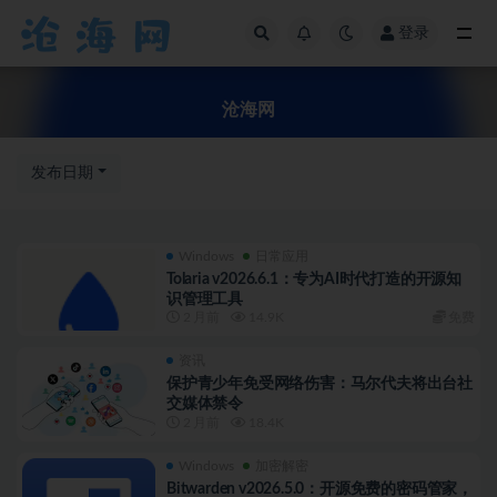
登录
全部
沧海网
发布日期
Windows
日常应用
Tolaria v2026.6.1：专为AI时代打造的开源知
识管理工具
2 月前
14.9K
免费
资讯
保护青少年免受网络伤害：马尔代夫将出台社
交媒体禁令
2 月前
18.4K
Windows
加密解密
Bitwarden v2026.5.0：开源免费的密码管家，