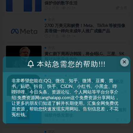
保护你的数字生活
2 月前
20.8K
免费
资讯
2700 万美元和解费！Meta、TikTok 等被指像
卖香烟一样向未成年人推广成瘾产品
2 月前
18.7K
资讯
黄仁勋下周再访韩国，将会晤LG、三星、SK
探讨AI半导体合作
×
本站急需您的帮助!!!
2 月前
11.2K
Windows
浏览器
非常希望您能在:QQ、微信、知乎、微博、豆瓣、简
Zen Browser v1.20.1b：宁静、高效、隐私至
书、贴吧、抖音、快手、CSDN、小红书、小黑盒、哔
上的开源浏览器
哩哔哩、今日头条、资源论坛、个人网站等平台分享介
2 月前
12.9K
免费
绍:免费资源网canghaiapp.com这个免费资源分享网站，
让更多的朋友们知道了解并长期使用。汇集全网免费优
Windows
媒体编辑
质资源，帮助您快速发现实用网站。告别信息差，不花
Boris FX Vegas Pro 2026.0.0.105：经典视频剪
冤枉钱。
辑软件焕发新生
3 月前
13.7K
免费
资讯